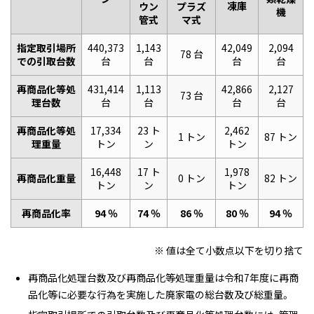
凍庫
ウン
プラズ
機
管式
マ式
指定取引場所
440,373
1,143
42,049
2,094
78 台
での引取台数
台
台
台
台
再商品化等処
431,414
1,113
42,866
2,127
73 台
理台数
台
台
台
台
再商品化等処
17,334
23 ト
2,462
1 トン
87 トン
理重量
トン
ン
トン
16,448
17 ト
1,978
再商品化重量
0 トン
82 トン
トン
ン
トン
再商品化率
94 ％
74 ％
86 ％
80 ％
94 ％
※ 値は全て小数点以下を切り捨て
再商品化処理台数及び再商品化等処理重量は令和7年度に再商
品化等に必要な行為を実施した廃家電の総台数及び総重量。