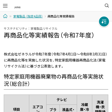
検
家電製品 （指定4品目）
再商品化等実績報告
索
ホ
サステナビリティ ： 家電製品リサイクル
再商品化等実績報告（令和7年度）
ー
ム
株式会社ゼネラルが令和7年度（令和7年4月1日～令和8年3月31日）
に再商品化等を実施した状況を、特定家庭用機器再商品化法（家電
リサイクル法）に基づき公表致します。
特定家庭用機器廃棄物の再商品化等実施状
況（総合計）
テレビ
洗濯
冷蔵
エアコ
機・衣
項目
庫・冷
ブラ
液晶式・
ン
類乾燥