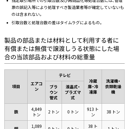
指定取引場所での引取台数及び再商品化等処理台数には、管理
票の誤記入等により処理すべき製造業者等が確定していないも
のは含まれない。
引取台数と処理台数の差はタイムラグによるもの。
製品の部品または材料として利用する者に
有償または無償で譲渡しうる状態にした場
合の当該部品および材料の総重量
テレビ
冷蔵
洗濯機・
エアコ
項目
庫・冷
衣類乾燥
ブラ
液晶式・
ン
凍庫
機
ウン
プラズマ
管式
式
4,849
913 ト
鉄
2 トン
0 トン
38 トン
トン
ン
1,089
38 ト
銅
0 トン
0 トン
1 トン