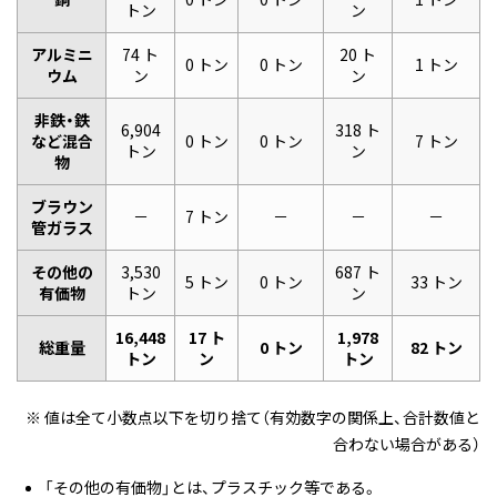
トン
ン
アルミニ
74 ト
20 ト
0 トン
0 トン
1 トン
ウム
ン
ン
非鉄・鉄
6,904
318 ト
など混合
0 トン
0 トン
7 トン
トン
ン
物
ブラウン
－
7 トン
－
－
－
管ガラス
その他の
3,530
687 ト
5 トン
0 トン
33 トン
有価物
トン
ン
16,448
17 ト
1,978
総重量
0 トン
82 トン
トン
ン
トン
※ 値は全て小数点以下を切り捨て（有効数字の関係上、合計数値と
合わない場合がある）
「その他の有価物」とは、プラスチック等である。