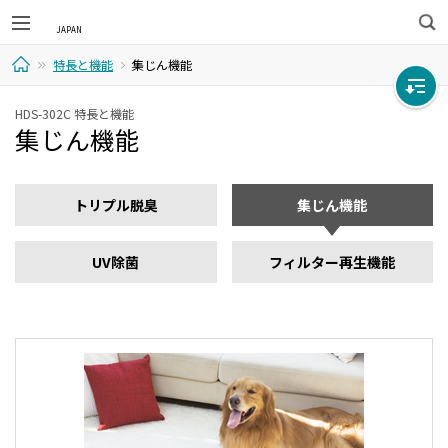
検
特長と機能
集じん機能
索
ホ
HDS-302C 特長と機能
集じん機能
ー
ム
トリプル脱臭
集じん機能
UV除菌
フィルター再生機能