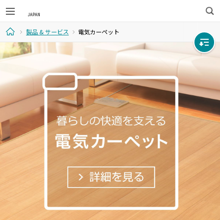
検
製品 & サービス
電気カーペット
索
ホ
ー
ム