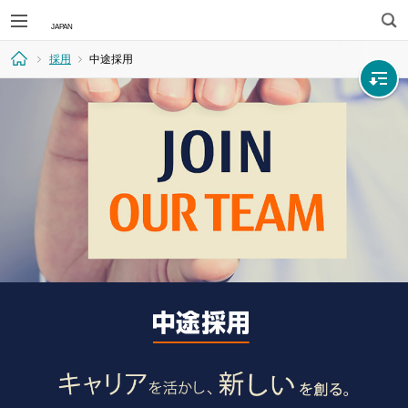
検
採用
中途採用
索
ホ
ー
ム