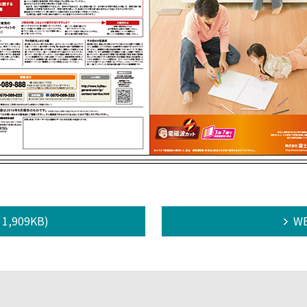
,909KB)
W