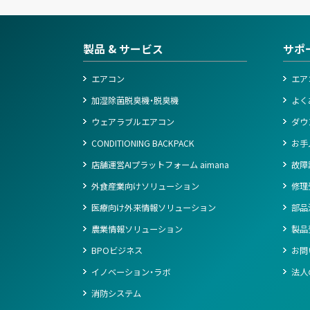
製品 & サービス
サポ
エアコン
エア
加湿除菌脱臭機・脱臭機
よく
ウェアラブルエアコン
ダウ
CONDITIONING BACKPACK
お手
店舗運営AIプラットフォーム aimana
故障
外食産業向けソリューション
修理
医療向け外来情報ソリューション
部品
農業情報ソリューション
製品
BPOビジネス
お問
イノベーション・ラボ
法人
消防システム