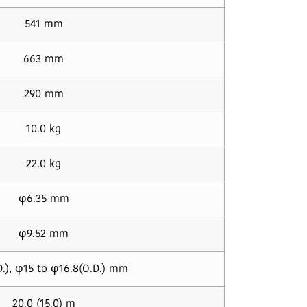
541 mm
663 mm
290 mm
10.0 kg
22.0 kg
φ6.35 mm
φ9.52 mm
D.), φ15 to φ16.8(O.D.) mm
20.0 (15.0) m