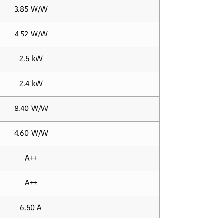
3.85 W/W
4.52 W/W
2.5 kW
2.4 kW
8.40 W/W
4.60 W/W
A++
A++
6.50 A