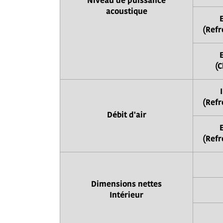
Niveau de puissance
acoustique
(Refr
(C
(Refr
Débit d'air
(Refr
Dimensions nettes
Intérieur