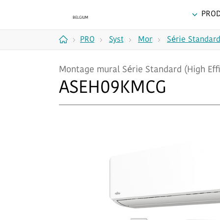
PROD
PRODUITS
Systèmes
Montage
Série Standard
Accueil
split
mural
Montage mural Série Standard (High Effi
ASEH09KMCG