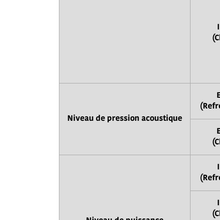
(C
(Refr
Niveau de pression acoustique
(C
(Refr
(C