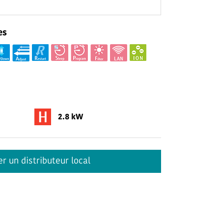
es
2.8 kW
r un distributeur local