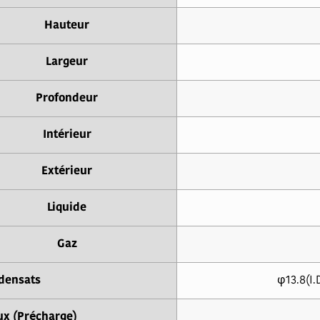
Hauteur
Largeur
Profondeur
Intérieur
Extérieur
Liquide
Gaz
densats
φ13.8(I.
ux (Précharge)