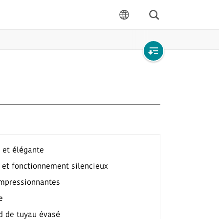
Rechercher
langue
Open
local
navigation
 et élégante
e et fonctionnement silencieux
impressionnantes
e
rd de tuyau évasé