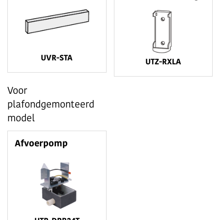
UVR-STA
UTZ-RXLA
Voor
plafondgemonteerd
model
Afvoerpomp