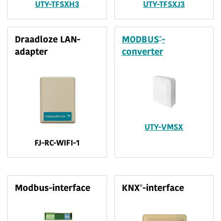
UTY-TFSXH3
UTY-TFSXJ3
®
Draadloze LAN-
MODBUS
-
adapter
converter
UTY-VMSX
FJ-RC-WIFI-1
®
Modbus-interface
KNX
-interface