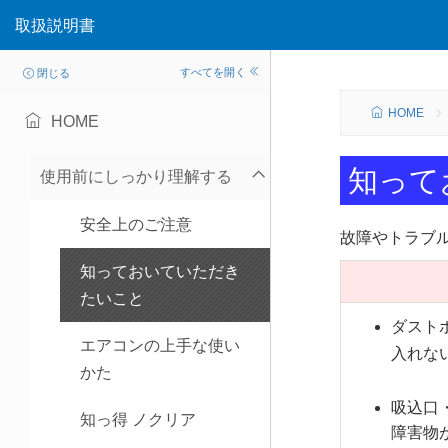
取扱説明書
すべてを開く
閉じる
HOME
HOME
知って
使用前にしっかり理解する
安全上のご注意
故障やトラブ
知っておいていただき
たいこと
ダスト
エアコンの上手な使い
入れな
かた
吸込口
知っ得 ノクリア
障害物