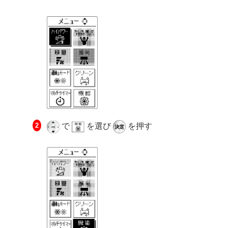
で
を選び
を押す