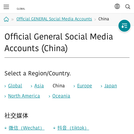
Sea
languag
Official GENERAL Social Media Accounts
China
Home
Official General Social Media
Accounts (China)
Select a Region/Country.
Global
Asia
China
Europe
Japan
North America
Oceania
社交媒体
微信（Wechat）
抖音（tiktok）