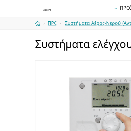
ΠΡΟ
ΠΡΟΪΟΝΤΑ
Συστήματα Αέρος-Νερού (Αντ
Αρχική
Συστήματα ελέγχο
σελίδα