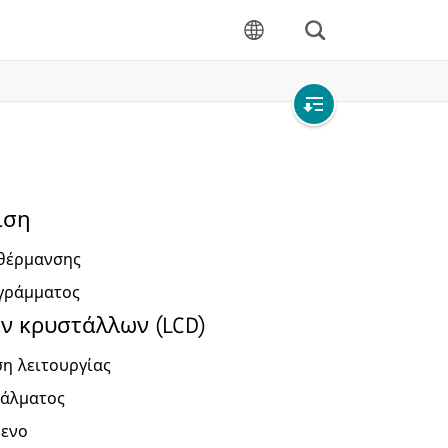
Αναζήτηση
γλώσσα
Open
local
navigation
ιση
 θέρμανσης
γράμματος
ν κρυστάλλων (LCD)
ση λειτουργίας
φάλματος
μενο