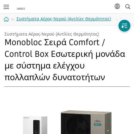
Ανα
γλώσσα
Συστήματα Αέρος-Νερού (Αντλίες Θερμότητας)
Monobl
Αρχική
Συστήματα Αέρος-Νερού (Αντλίες Θερμότητας)
Monobloc Σειρά Comfort /
σελίδα
Control Box Εσωτερική μονάδα
με σύστημα ελέγχου
πολλαπλών δυνατοτήτων