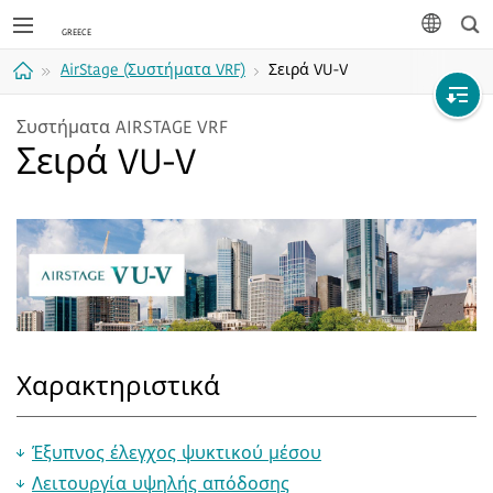
Ανα
γλώσσα
AirStage (Συστήματα VRF)
Σειρά VU-V
Αρχική
Συστήματα AIRSTAGE VRF
Σειρά VU-V
σελίδα
Χαρακτηριστικά
Έξυπνος έλεγχος ψυκτικού μέσου
Λειτουργία υψηλής απόδοσης