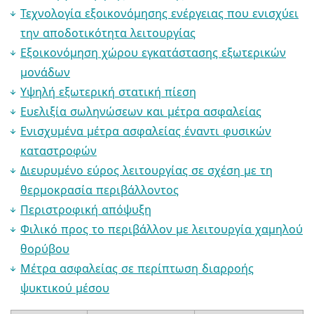
Τεχνολογία εξοικονόμησης ενέργειας που ενισχύει
την αποδοτικότητα λειτουργίας
Εξοικονόμηση χώρου εγκατάστασης εξωτερικών
μονάδων
Υψηλή εξωτερική στατική πίεση
Ευελιξία σωληνώσεων και μέτρα ασφαλείας
Ενισχυμένα μέτρα ασφαλείας έναντι φυσικών
καταστροφών
Διευρυμένο εύρος λειτουργίας σε σχέση με τη
θερμοκρασία περιβάλλοντος
Περιστροφική απόψυξη
Φιλικό προς το περιβάλλον με λειτουργία χαμηλού
θορύβου
Μέτρα ασφαλείας σε περίπτωση διαρροής
ψυκτικού μέσου