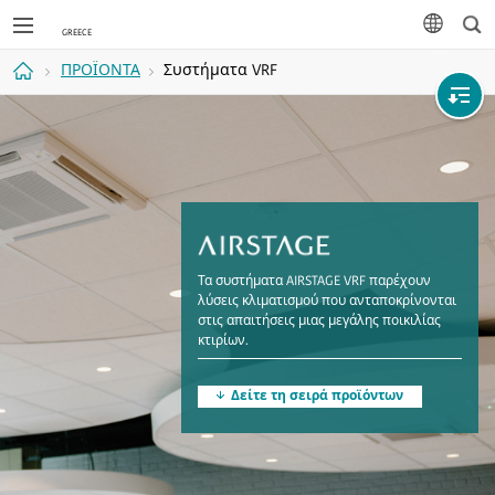
Ανα
γλώσσα
ΠΡΟΪΟΝΤΑ
Συστήματα VRF
Αρχική
σελίδα
Τα συστήματα AIRSTAGE VRF παρέχουν
λύσεις κλιματισμού που ανταποκρίνονται
στις απαιτήσεις μιας μεγάλης ποικιλίας
κτιρίων.
Δείτε τη σειρά προϊόντων