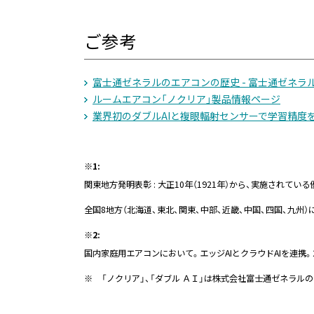
ご参考
富士通ゼネラルのエアコンの歴史 - 富士通ゼネラル 
ルームエアコン「ノクリア」製品情報ページ
業界初のダブルAIと複眼輻射センサーで学習精度を向
※1:
関東地方発明表彰 : 大正10年（1921年）から、実施され
全国8地方（北海道、東北、関東、中部、近畿、中国、四国、九州）
※2:
国内家庭用エアコンにおいて。エッジAIとクラウドAIを連携。2
※
「ノクリア」、「ダブル ＡＩ」は株式会社富士通ゼネラル