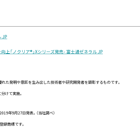
JP
上「ノクリア®」Xシリーズ発売- 富士通ゼネラル JP
ている優れた発明や意匠を生み出した技術者や研究開発者を顕彰するものです。
に分けて実施。
019年9月27日発表。（当社調べ）
の登録商標です。