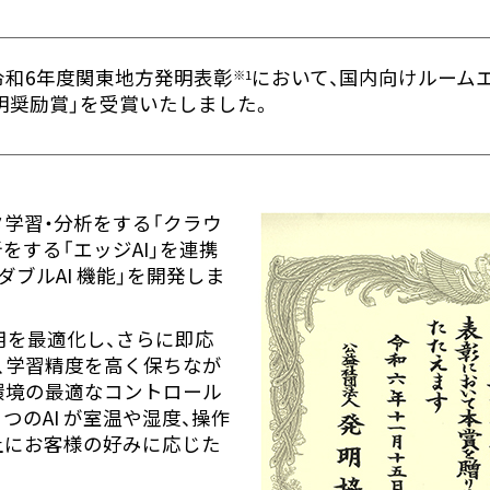
令和6年度関東地方発明表彰
において、国内向けルームエ
※1
発明奨励賞」を受賞いたしました。
タ学習・分析をする「クラウ
をする「エッジAI」を連携
ブルAI 機能」を開発しま
利用を最適化し、さらに即応
で、学習精度を高く保ちなが
環境の最適なコントロール
 つのAI が室温や湿度、操作
上にお客様の好みに応じた