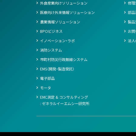
外食産業向けソリューション
修理
医療向け外来情報ソリューション
部品
農業情報ソリューション
製品
BPOビジネス
お問
イノベーション・ラボ
法人
消防システム
市町村防災行政無線システム
EMS（開発・製造受託）
電子部品
モータ
EMC測定 & コンサルティング
: ゼネラルイーエムシー研究所