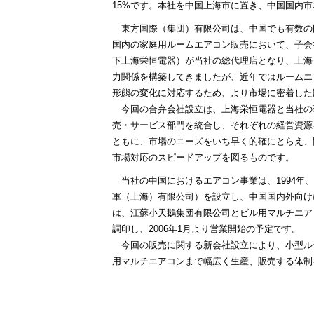
15%です。本社を中国上海市に置き、中国国内
東方国際（集団）有限公司は、中国でも有数の国
国内の家庭用ルームエアコン販売において、子会
下上海栄恒電器）が当社の総代理店となり、上海
力関係を構築してきましたが、近年ではルームエ
形態の変化に対応するため、より市場に密着した
今回の合弁会社設立は、上海栄恒電器と当社の
売・サービス部門を統合し、それぞれの経営資源
ともに、市場のニーズをいち早く的確にとらえ、
市場対応のスピードアップを図るものです。
当社の中国におけるエアコン事業は、1994年
軍（上海）有限公司）を設立し、中国国内外向け
は、江蘇小天鵝集団有限公司とビル用マルチエア
調印し、2006年1月より営業開始の予定です。
今回の販売に関する新会社設立により、小型ル
用マルチエアコンまで幅広く生産、販売する体制