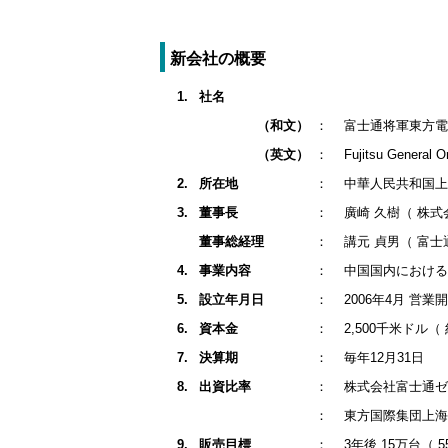
新会社の概要
1.
社名
（和文）
：
富士通将軍東方電
（英文）
：
Fujitsu General
2.
所在地
：
中華人民共和国上
3.
董事長
：
廣崎 久樹（ 株式
董事総経理
：
講元 貞男（ 富士
4.
事業内容
：
中国国内における
5.
設立年月日
：
2006年4月 営業
6.
資本金
：
2,500千米ドル（
7.
決算期
：
毎年12月31日
8.
出資比率
：
株式会社富士通ゼネ
：
東方国際集団上海栄
9.
販売目標
：
3年後 15万台（ 5