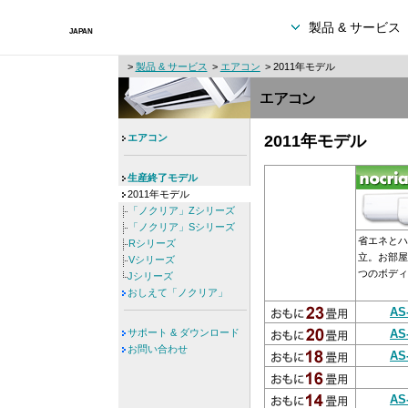
製品 & サービス
>
製品 & サービス
>
エアコン
> 2011年モデル
エアコン
2011年モデル
生産終了モデル
2011年モデル
「ノクリア」Zシリーズ
「ノクリア」Sシリーズ
省エネとハ
Rシリーズ
立。お部屋
Vシリーズ
つのボディ
Jシリーズ
おしえて「ノクリア」
AS
サポート & ダウンロード
AS
お問い合わせ
AS
AS