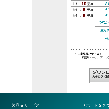
AS
AS
AS
つなが
主な
仕
注1 業界最小サイズ：
家庭用ルームエアコン室内
製品 & サービス
サポート & ダ