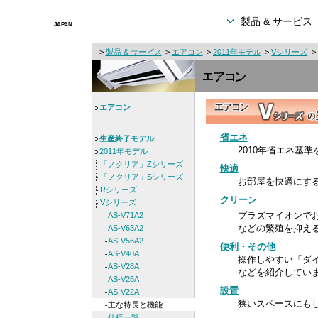
製品 & サービス
>
製品 & サービス
>
エアコン
>
2011年モデル
>
Vシリーズ
エアコン
省エネ
生産終了モデル
2010年省エネ基
2011年モデル
「ノクリア」Zシリーズ
快適
「ノクリア」Sシリーズ
お部屋を快適にす
Rシリーズ
クリーン
Vシリーズ
プラズマイオンで
AS-V71A2
などの繁殖を抑え
AS-V63A2
AS-V56A2
便利・その他
AS-V40A
操作しやすい「ダ
AS-V28A
などを紹介してい
AS-V25A
設置
AS-V22A
狭いスペースにも
主な特長と機能
仕様一覧