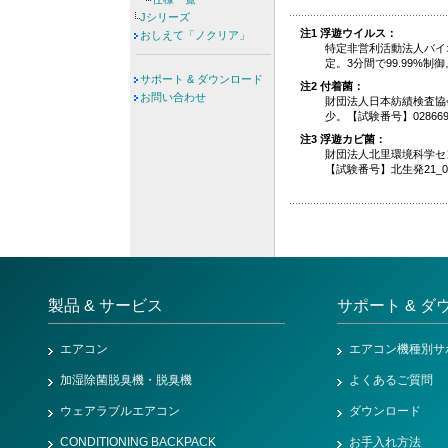
Jシリーズ
注1 浮遊ウイルス：
おしえて「ノクリア」
特定非営利活動法人バイ
定。3分間で99.99%制
サポート & ダウンロード
注2 付着菌：
お問い合わせ
財団法人日本紡績検査協会
少。【試験番号】02866
注3 浮遊カビ菌：
財団法人北里環境科学セン
【試験番号】北生発21_0
製品 & サービス
サポート & ダ
エアコン
エアコン機種別サ
加湿除菌脱臭機・脱臭機
よくあるご質問
ウェアラブルエアコン
ダウンロード
CONDITIONING BACKPACK
お手入れ方法