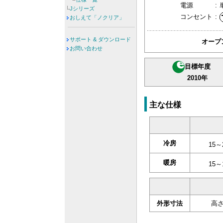
電源
:
Jシリーズ
コンセント
:
おしえて「ノクリア」
サポート & ダウンロード
オープ
お問い合わせ
目標年度
2010年
主な仕様
冷房
15～
暖房
15～
外形寸法
高さ