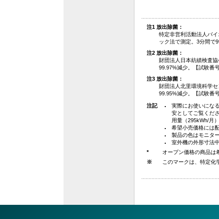
注1 放出除菌：
特定非営利活動法人バイ
ック法で測定。3分間で99.
注2 放出除菌：
財団法人日本紡績検査協
99.97%減少。【試験番号】
注3 放出除菌：
財団法人北里環境科学セ
99.95%減少。【試験番号
注記
実際にお使いにな
安としてご覧くださ
用量（295kWh
希望小売価格には
製品の色はモニタ
室外機の外形寸法
*
オープン価格の商品は
※
このマークは、特定化