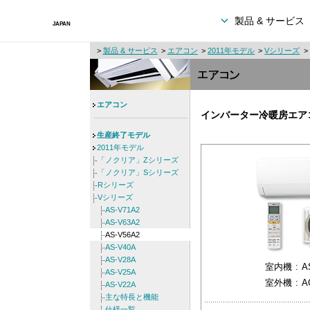
製品 & サービス
>
製品 & サービス
>
エアコン
>
2011年モデル
>
Vシリーズ
>
エアコン
インバーター冷暖房エア
生産終了モデル
2011年モデル
「ノクリア」Zシリーズ
「ノクリア」Sシリーズ
Rシリーズ
Vシリーズ
AS-V71A2
AS-V63A2
AS-V56A2
AS-V40A
AS-V28A
室内機
:
A
AS-V25A
室外機
:
A
AS-V22A
主な特長と機能
仕様一覧