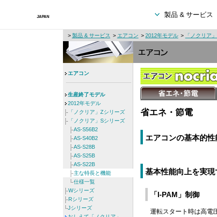
製品 & サービス
>
製品 & サービス
>
エアコン
>
2012年モデル
>
「ノクリア」
エアコン
生産終了モデル
2012年モデル
省エネ・節電
「ノクリア」Zシリーズ
「ノクリア」Sシリーズ
AS-S56B2
エアコンの基本的性
AS-S40B2
AS-S28B
AS-S25B
AS-S22B
基本性能向上を実現
主な特長と機能
仕様一覧
Wシリーズ
「I-PAM」制御
Rシリーズ
Jシリーズ
運転スタート時は高電
おしえて「ノクリア」