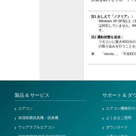
注1 おしえて「ノクリア」：
Windows XP SP3以上（
は対応していません。Windo
す。
注2 運転状態を送信：
リモコンに最大40日分
の取り込みを行うことを
※
「nocria」、「不在
製品 & サービス
サポート & ダ
エアコン
エアコン機種別サ
加湿除菌脱臭機・脱臭機
よくあるご質問
ウェアラブルエアコン
ダウンロード