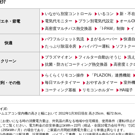
紹介
いながら別室コントロール
いるコン
新・不在
電気代モニター
プラン別電気代設定
オールO
省エネ・節電
高密度マルチパス熱交換器
「I-PAM」制御
イ
パワフルジェット気流
まがるルーバー
快適
快適
たっぷり除湿冷房
ハイパワー運転
ソフトク
プラズマイオン
フィルター自動おそうじ
洗
クリーン
抗菌・防カビコーティング熱交換器
高密度ミク
らくらくリモコン操作
「PLAZION」連携機能
毎日マルチタイマー
おやすみタイマー
室外
便利・その他
コーティング基板
リモコンホルダー
HA端
イズ:
ムエアコン室内機の高さと幅において 2012年1月30日現在 高さ25cm、幅72.8cm。
にお使いになる時の消費電力量は、外気温の異なる地域や住宅構造、使用条件（運転/停止
してご覧ください。電力料金の目安単価は1kWh＝22円（税込・全国10電力会社平均）で
（295kWh / 月）の場合であり、ご家庭の月間総消費電力量により単価は異なります。
小売価格には配送費、設置調整費、パイプ・工事費、および使用済み商品の引き取り費用な