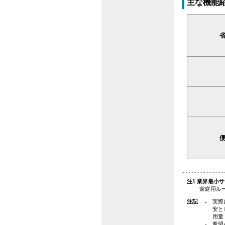
主な機能
注1 業界最小サ
家庭用ルー
注記
実際
安と
用量
希望