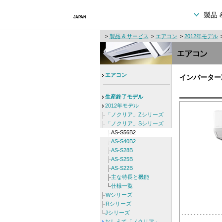
製品 
>
製品 & サービス
>
エアコン
>
2012年モデル
エアコン
インバーター
生産終了モデル
2012年モデル
「ノクリア」Zシリーズ
「ノクリア」Sシリーズ
AS-S56B2
AS-S40B2
AS-S28B
AS-S25B
AS-S22B
主な特長と機能
仕様一覧
Wシリーズ
Rシリーズ
Jシリーズ
おしえて「ノクリア」