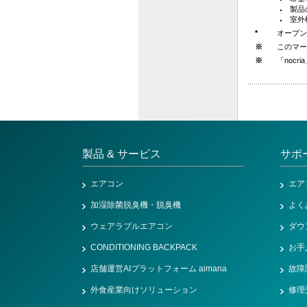
製品
室外
*
オープン
※
このマー
※
「nocr
製品 & サービス
サポ
エアコン
エア
加湿除菌脱臭機・脱臭機
よく
ウェアラブルエアコン
ダウ
CONDITIONING BACKPACK
お手
店舗運営AIプラットフォーム aimana
故障
外食産業向けソリューション
修理