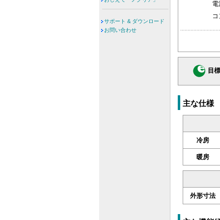
電
コ
サポート & ダウンロード
お問い合わせ
目標
主な仕様
冷房
暖房
外形寸法