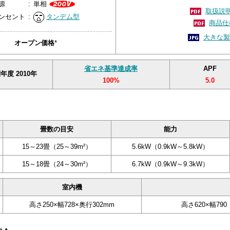
源
:
単相
取扱説明
ンセント
:
タンデム型
商品仕
大きな製
オープン価格
*
省エネ基準達成率
APF
年度 2010年
100%
5.0
畳数の目安
能力
15～23畳（25～39m²）
5.6kW（0.9kW～5.8kW）
15～18畳（24～30m²）
6.7kW（0.9kW～9.3kW）
室内機
高さ250×幅728×奥行302mm
高さ620×幅790