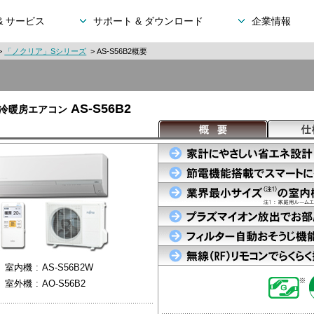
& サービス
サポート & ダウンロード
企業情報
>
「ノクリア」Sシリーズ
> AS-S56B2概要
AS-S56B2
冷暖房エアコン
室内機
:
AS-S56B2W
室外機
:
AO-S56B2