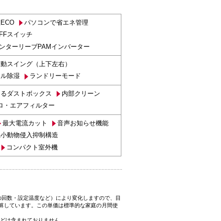
ECO
パソコンで省エネ管理
FFスイッチ
ンターリーブPAMインバーター
自動スイング（上下左右）
ール除湿
ランドリーモード
えるダストボックス
内部クリーン
ロ・エアフィルター
最大電流カット
音声お知らせ機能
機小動物侵入抑制構造
子
コンパクト室外機
の回数・設定温度など）により変化しますので、目
試算しています。この単価は標準的な家庭の月間使
どは含まれておりません。