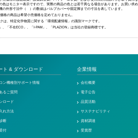
の色はモニター表示ですので、実際の商品の色とは若干異なる場合があります。お買い求め
機の外形寸法中（ ）の数値はバルブカバーや固定脚までの寸法を表しています。
価格の商品は希望小売価格を定めておりません。
クは、特定化学物質に関する「環境配慮情報」の識別マークです。
ia」、「不在ECO」、「I-PAM」、「PLAZION」は当社の登録商標です。
ート & ダウンロード
企業情報
コン機種別サポート情報
会社概要
あるご質問
電子公告
ンロード
品質活動
入れ方法
サステナビリティ
診断
資材調達
受付
受賞歴