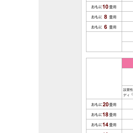
設置性
（
ディ