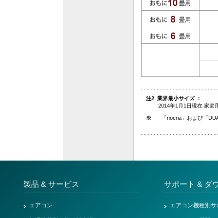
注2 業界最小サイズ ：
2014年1月1日現在 
※
「nocria」および「D
製品 & サービス
サポート & ダ
エアコン
エアコン機種別サ