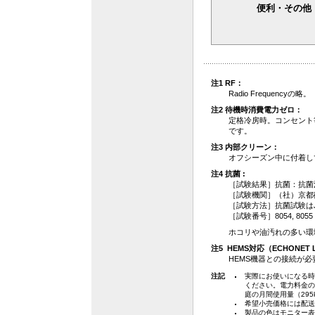
便利・その他
注1 RF：
Radio Frequencyの略
注2 待機時消費電力ゼロ：
定格冷房時。コンセント等
です。
注3 内部クリーン：
オフシーズン中に付着し
注4 抗菌 :
［試験結果］抗菌：抗菌
［試験機関］（社）京都
［試験方法］抗菌試験はJIS 
［試験番号］8054, 8055
ホコリや油汚れの多い環
注5 HEMS対応（ECHONET 
HEMS機器との接続が必
注記
実際にお使いになる時
ください。電力料金の目
庭の月間使用量（29
希望小売価格には配送
製品の色はモニター表