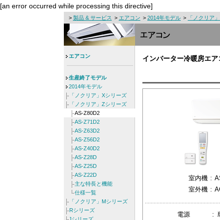
[an error occurred while processing this directive]
>
製品 & サービス
>
エアコン
>
2014年モデル
>
「ノクリア」
エアコン
インバーター冷暖房エア
生産終了モデル
2014年モデル
「ノクリア」Xシリーズ
「ノクリア」Zシリーズ
AS-Z80D2
AS-Z71D2
AS-Z63D2
AS-Z56D2
AS-Z40D2
AS-Z28D
AS-Z25D
AS-Z22D
室内機
:
A
主な特長と機能
室外機
:
A
仕様一覧
「ノクリア」Mシリーズ
Rシリーズ
電源
:
Jシリーズ