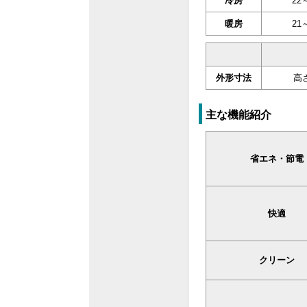
冷房
22
暖房
21
外形寸法
高さ
主な機能紹介
省エネ・節電
快適
クリーン