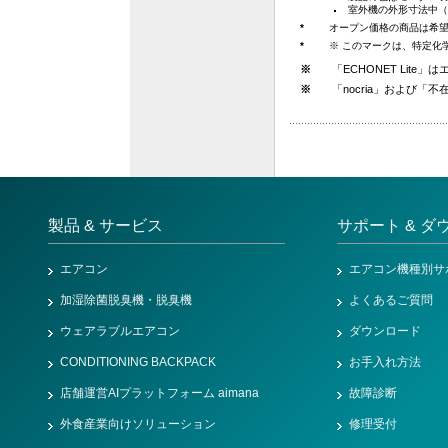
室外機の外形寸法中（
*
オープン価格の商品は希
*
※ このマークは、特定化
※
「ECHONET Lit
※
「nocria」および「
製品 & サービス
サポート & ダ
エアコン
エアコン機種別サ
加湿除菌脱臭機・脱臭機
よくあるご質問
ウェアラブルエアコン
ダウンロード
CONDITIONING BACKPACK
お手入れ方法
店舗運営AIプラットフォーム aimana
故障診断
外食産業向けソリューション
修理受付