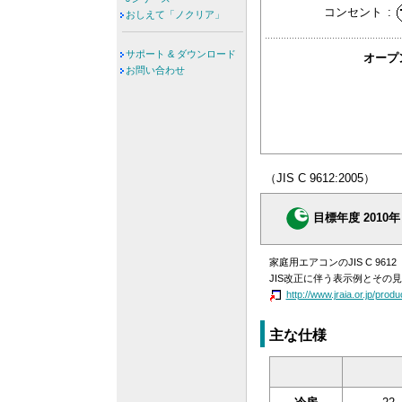
コンセント
:
おしえて「ノクリア」
サポート & ダウンロード
オープ
お問い合わせ
（JIS C 9612:2005）
目標年度 2010年
家庭用エアコンのJIS C 9
JIS改正に伴う表示例とその
http://www.jraia.or.jp/prod
主な仕様