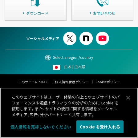
ダウンロード
お問い合わせ
ソーシャルメディア
Select a region/country
日本 | 日本語
このサイトについて
個人情報保護ポリシー
Cookieポリシー
情報セキュリティポリシー
カスタマーハラスメント対応基本方針
このウェブサイトはユーザー体験の向上とウェブサイトのパ
サイトマップ
お問い合わせ
フォーマンスや通信トラフィックの分析のために Cookie を
© 1996-
2026 GENERAL.
使用します。また、サイトの使用に関する情報をソーシャル
メディア、広告、分析パートナーと共有します。
個人情報を売却しないでください
Cookie を受け入れる