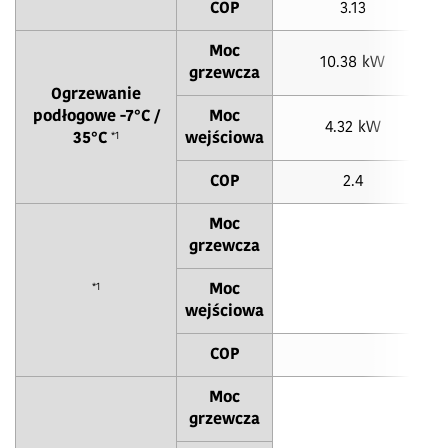
COP
3.13
Moc
10.38 kW
grzewcza
Ogrzewanie
podłogowe -7°C /
Moc
4.32 kW
*1
35°C
wejściowa
COP
2.4
Moc
grzewcza
*1
Moc
wejściowa
COP
Moc
grzewcza