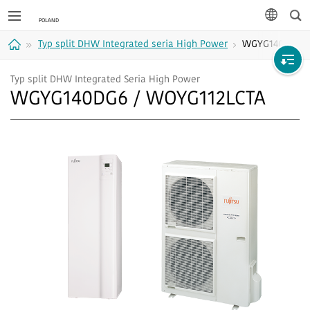
Wys
język
Typ split DHW Integrated seria High Power
WGYG140DG6 /
Strona
Typ split DHW Integrated Seria High Power
WGYG140DG6 / WOYG112LCTA
główna