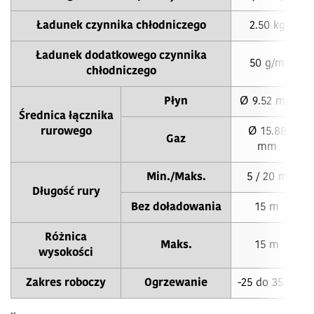
Ładunek czynnika chłodniczego
2.50 kg
Ładunek dodatkowego czynnika
50 g/m
chłodniczego
Płyn
Ø 9.52 mm
Średnica łącznika
rurowego
Ø 15.88
Gaz
mm
Min./Maks.
5 / 20 m
Długość rury
Bez doładowania
15 m
Różnica
Maks.
15 m
wysokości
Zakres roboczy
Ogrzewanie
-25 do 35 °C