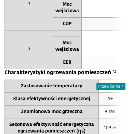
*1
Moc
wejściowa
COP
Moc
*1
wejściowa
EER
*2
Charakterystyki ogrzewania pomieszczeń
Zastosowanie temperatury
55 °C
35
Przewijanie
Klasa efektywności energetycznej
A+
A
Znamionowa moc grzeczna
9 kW
11
Sezonowa efektywność energetyczna
109 %
15
ogrzewania pomieszczeń (ηs)