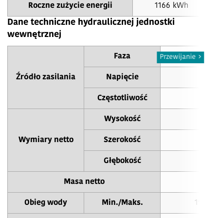
Roczne zużycie energii
1166 kWh
Dane techniczne hydraulicznej jednostki
wewnętrznej
Faza
Przewijanie
Źródło zasilania
Napięcie
2
Częstotliwość
5
Wysokość
1,
Wymiary netto
Szerokość
6
Głębokość
6
Masa netto
1
Obieg wody
Min./Maks.
19.5 / 