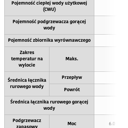
Pojemność ciepłej wody użytkowej
1
(CWU)
Pojemność podgrzewacza gorącej
1
wody
Pojemność zbiornika wyrównawczego
Zakres
temperatur na
Maks.
6
wylocie
Przepływ
Ø 2
Średnica łącznika
rurowego wody
Powrót
Ø 2
Średnica łącznika rurowego gorącej
Ø 1
wody
Podgrzewacz
Moc
6.0 (3.0
zapasowy