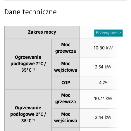
Dane techniczne
Zakres mocy
11
Przewijanie
Moc
10.80 kW
grzewcza
Ogrzewanie
podłogowe 7°C /
Moc
2.54 kW
*1
35°C
wejściowa
COP
4.25
Moc
10.77 kW
grzewcza
Ogrzewanie
podłogowe 2°C /
Moc
3.44 kW
*1
35°C
wejściowa