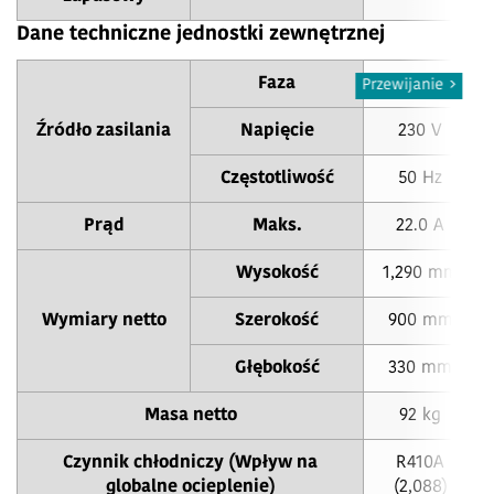
Dane techniczne jednostki zewnętrznej
Faza
1 ø
Przewijanie
Źródło zasilania
Napięcie
230 V
Częstotliwość
50 Hz
Prąd
Maks.
22.0 A
Wysokość
1,290 mm
Wymiary netto
Szerokość
900 mm
Głębokość
330 mm
Masa netto
92 kg
Czynnik chłodniczy (Wpływ na
R410A
globalne ocieplenie)
(2,088)