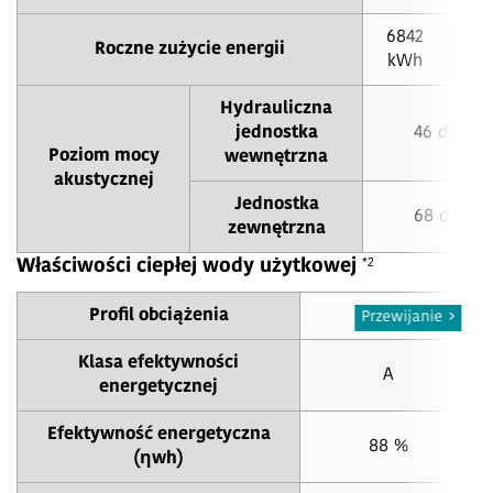
6842
60
Roczne zużycie energii
kWh
k
Hydrauliczna
jednostka
46 dB(A)
Poziom mocy
wewnętrzna
akustycznej
Jednostka
68 dB(A)
zewnętrzna
*2
Właściwości ciepłej wody użytkowej
Profil obciążenia
L
Przewijanie
Klasa efektywności
A
energetycznej
Efektywność energetyczna
88
%
(ηwh)