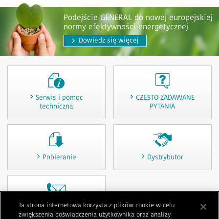
Podejście GENERAL do nowej europejskiej
normy efektywności energetycznej
Dowiedz się więcej
Serwis i pomoc
CZĘSTO ZADAWANE
techniczna
PYTANIA
Pobieranie
Dystrybutor
Ta strona internetowa korzysta z plików cookie w celu
Skontaktuj się z nami
zwiększenia doświadczenia użytkownika oraz analizy