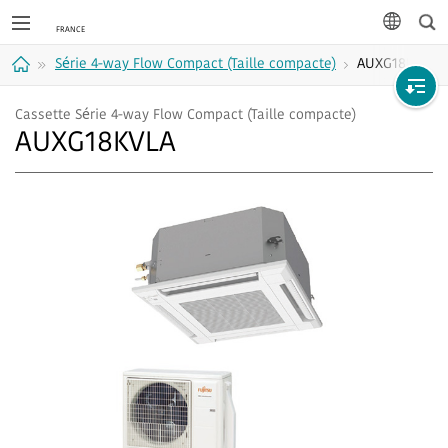
Rec
langue
Série 4-way Flow Compact (Taille compacte)
AUXG18KVLA
Accueil
Cassette Série 4-way Flow Compact (Taille compacte)
AUXG18KVLA