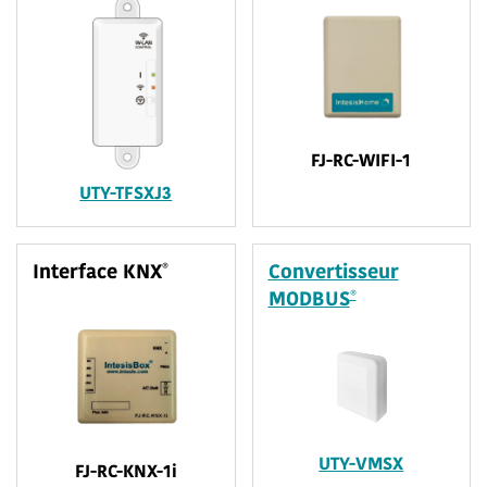
FJ-RC-WIFI-1
UTY-TFSXJ3
®
Interface KNX
Convertisseur
®
MODBUS
UTY-VMSX
FJ-RC-KNX-1i