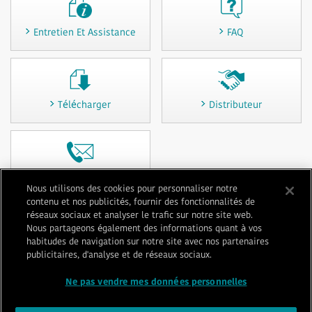
Entretien Et Assistance
FAQ
Télécharger
Distributeur
Contactez-nous
Nous utilisons des cookies pour personnaliser notre
contenu et nos publicités, fournir des fonctionnalités de
réseaux sociaux et analyser le trafic sur notre site web.
Nous partageons également des informations quant à vos
Conditions d'utilisation
Confidentialité
habitudes de navigation sur notre site avec nos partenaires
publicitaires, d'analyse et de réseaux sociaux.
Politique relative aux cookies
Plan du site
Contactez-nous
Impressum
Ne pas vendre mes données personnelles
© 1996-
2026 GENERAL