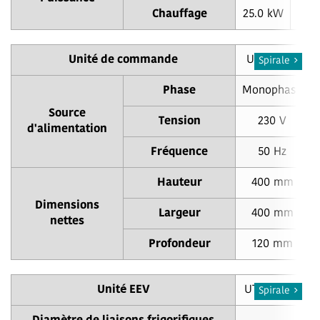
Chauffage
25.0 kW
28.
Unité de commande
UTY-VDGX
Spirale
Phase
Monophasé
Source
Tension
230 V
d'alimentation
Fréquence
50 Hz
Hauteur
400 mm
Dimensions
Largeur
400 mm
nettes
Profondeur
120 mm
Unité EEV
UTP-VX90A
Spirale