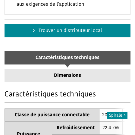
aux exigences de l'application
Trouver un distributeur local
Caractéristiques techniques
Dimensions
Caractéristiques techniques
Classe de puissance connectable
20.0 kW
25.
Spirale
Refroidissement
22.4 kW
25.
Puissance