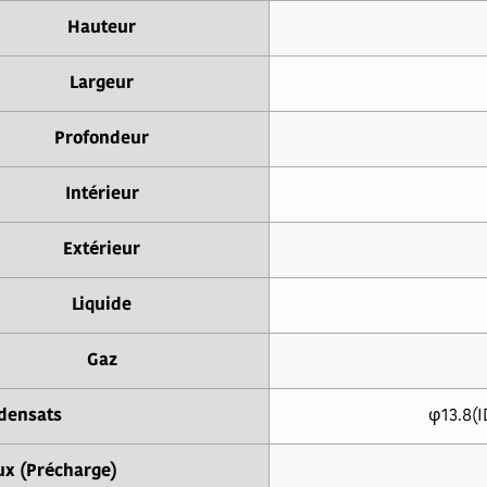
Hauteur
Largeur
Profondeur
Intérieur
Extérieur
Liquide
Gaz
densats
φ13.8(I
ux (Précharge)