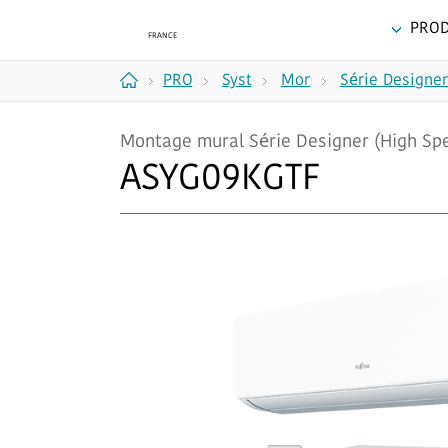
PROD
PRODUITS
Systèmes
Montage
Série Designer
Accueil
split
mural
Montage mural Série Designer (High Spe
ASYG09KGTF