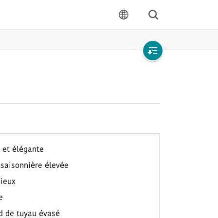
Rechercher
langue
Open
local
navigation
 et élégante
 saisonnière élevée
cieux
e
rd de tuyau évasé