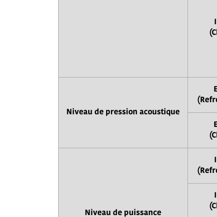
(C
(Refr
Niveau de pression acoustique
(C
(Refr
(C
Niveau de puissance