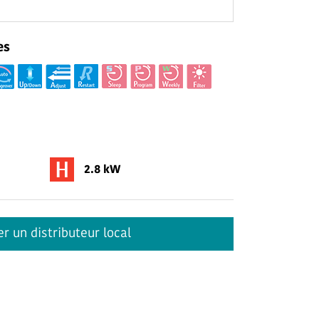
es
2.8 kW
r un distributeur local