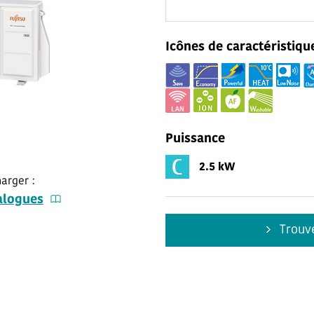
Icônes de caractéristiqu
Puissance
2.5 kW
arger :
alogues
Trouve