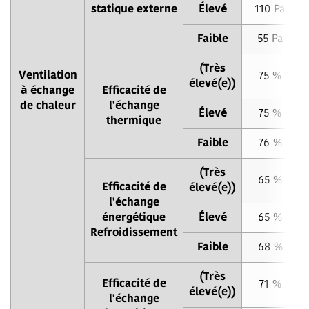
statique externe
Élevé
110 Pa
Faible
55 Pa
(Très
Ventilation
75 %
élevé(e))
à échange
Efficacité de
de chaleur
l'échange
Élevé
75 %
thermique
Faible
76 %
(Très
65 %
Efficacité de
élevé(e))
l'échange
énergétique
Élevé
65 %
Refroidissement
Faible
68 %
(Très
Efficacité de
71 %
élevé(e))
l'échange