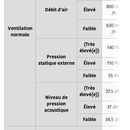
800 m³
Débit d'air
Élevé
/h
630 m³
Ventilation
Faible
/h
normale
(Très
140 Pa
élevé(e))
Pression
statique externe
Élevé
110 Pa
Faible
55 Pa
(Très
37.5 dB*
élevé(e))
Niveau de
pression
Élevé
37 dB*
acoustique
Faible
34.5 dB*