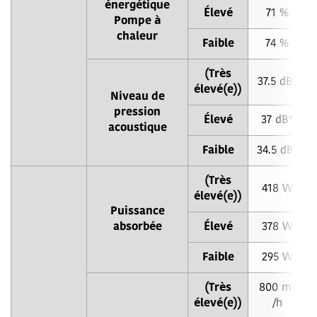
énergétique
Élevé
71 %
Pompe à
chaleur
Faible
74 %
(Très
37.5 dB*
élevé(e))
Niveau de
pression
Élevé
37 dB*
acoustique
Faible
34.5 dB*
(Très
418 W
élevé(e))
Puissance
absorbée
Élevé
378 W
Faible
295 W
(Très
800 m³
élevé(e))
/h