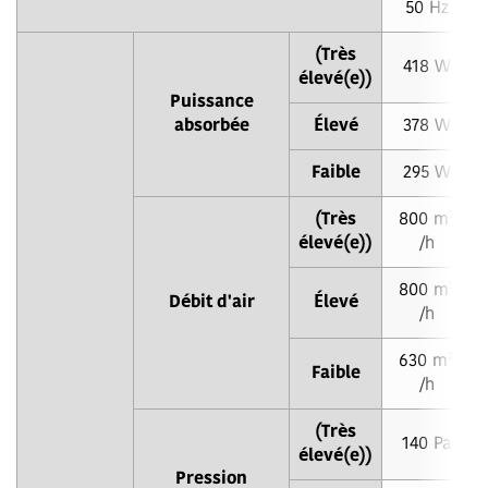
50 Hz
(Très
418 W
élevé(e))
Puissance
absorbée
Élevé
378 W
Faible
295 W
(Très
800 m³
élevé(e))
/h
800 m³
Débit d'air
Élevé
/h
630 m³
Faible
/h
(Très
140 Pa
élevé(e))
Pression