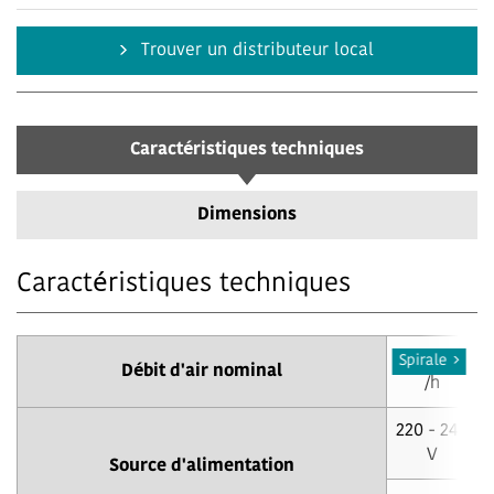
Trouver un distributeur local
Caractéristiques techniques
Dimensions
Caractéristiques techniques
800 m³
Spirale
Débit d'air nominal
/h
220 - 240
V
Source d'alimentation