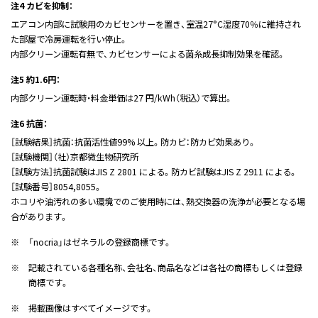
注4 カビを抑制：
エアコン内部に試験用のカビセンサーを置き、室温27°C湿度70％に維持され
た部屋で冷房運転を行い停止。
内部クリーン運転有無で、カビセンサーによる菌糸成長抑制効果を確認。
注5 約1.6円：
内部クリーン運転時・料金単価は27 円/kWh（税込）で算出。
注6 抗菌：
［試験結果］抗菌：抗菌活性値99% 以上。防カビ：防カビ効果あり。
［試験機関］（社）京都微生物研究所
［試験方法］抗菌試験はJIS Z 2801 による。防カビ試験はJIS Z 2911 による。
［試験番号］8054,8055。
ホコリや油汚れの多い環境でのご使用時には、熱交換器の洗浄が必要となる場
合があります。
※
「nocria」はゼネラルの登録商標です。
※
記載されている各種名称、会社名、商品名などは各社の商標もしくは登録
商標です。
※
掲載画像はすべてイメージです。