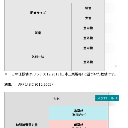
細管
6.3
配管サイズ
太管
9.5
室内機
9k
質量
室外機
35
室内機
外形寸法
高さ6
室外機
幅790
（
奥行290
（
※
この仕様値は、JIS C 9612:2013（日本工業規格）に基づいた数値です。
別表:
APF（JIS C 9612:2005）
AS-C
スクロール
形名
（AO-
冷房時
58
（期間合計）
期間消費電力量
暖房時
1,6