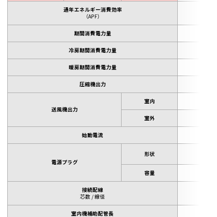
通年エネルギー消費効率
5.
（APF）
期間消費電力量
2,11
冷房期間消費電力量
636
暖房期間消費電力量
1,48
圧縮機出力
1,5
室内
28
送風機出力
室外
40
始動電流
11.
形状
電源プラグ
容量
15
接続配線
3 / 
芯数 / 線径
室内機補助配管長
40