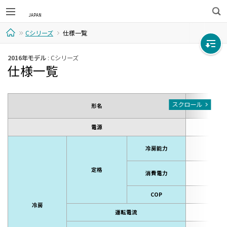
検
Cシリーズ
仕様一覧
索
ホ
2016年モデル
: Cシリーズ
仕様一覧
ー
ム
AS-C5
スクロール
形名
（AO-C
電源
単相 - 
5.6
冷房能力
（0.7～
定格
2,2
消費電力
（140～2
COP
2.
冷房
運転電流
11.