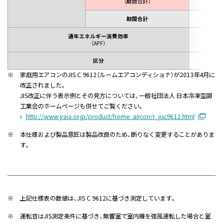
（期間合計）
期間合計
2,2
通年エネルギー消費効率
5
（APF）
区分
※
家庭用エアコンのJIS C 9612（ルームエアコンディショナ）が2013年4月に
改正されました。
JIS改正に伴う表示例とその見方については、一般社団法人 日本冷凍空調
工業会のホームページも併せてご覧ください。
http://www.jraia.or.jp/product/home_aircon/r_jisc9612.html
※
本仕様および製品意匠は製品改良のため、断りなく変更することがありま
す。
※
上記仕様表の数値は、JIS C 9612に基づき測定しています。
※
運転音はJIS測定条件に基づき、無響室で室内機を強風運転した場合と室