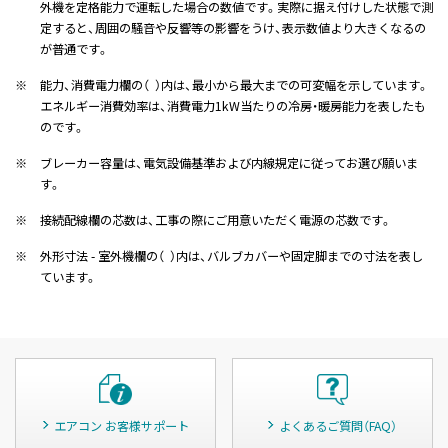
外機を定格能力で運転した場合の数値です。実際に据え付けした状態で測
定すると、周囲の騒音や反響等の影響をうけ、表示数値より大きくなるの
が普通です。
※
能力、消費電力欄の（ ）内は、最小から最大までの可変幅を示しています。
エネルギー消費効率は、消費電力1kW当たりの冷房・暖房能力を表したも
のです。
※
ブレーカー容量は、電気設備基準および内線規定に従ってお選び願いま
す。
※
接続配線欄の芯数は、工事の際にご用意いただく電源の芯数です。
※
外形寸法 - 室外機欄の（ ）内は、バルブカバーや固定脚までの寸法を表し
ています。
エアコン お客様サポート
よくあるご質問（FAQ）