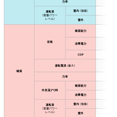
力率
99
室内
（強風）
63
運転音
（音響パワー
レベル）
室外
62
6.7
暖房能力
（0.7～
定格
1,9
消費電力
（120～2
COP
3.
9.
運転電流
（最大）
（15
暖房
力率
99
暖房能力
6.2
外気温2°C時
消費電力
2,6
室内
（強風）
63
運転音
（音響パワー
レベル）
室外
61