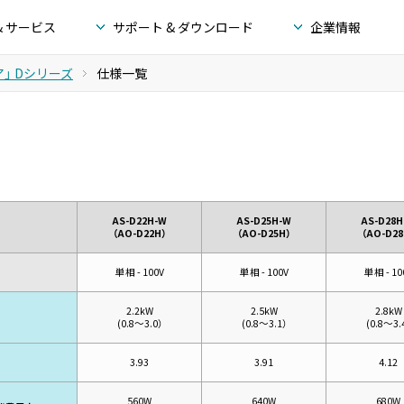
& サービス
サポート & ダウンロード
企業情報
」 Dシリーズ
仕様一覧
AS-D22H-W
AS-D25H-W
AS-D28H
（AO-D22H）
（AO-D25H）
（AO-D28
単相 - 100V
単相 - 100V
単相 - 10
2.2kW
2.5kW
2.8kW
(
0.8～3.0）
(
0.8～3.1）
(
0.8～3.
3.93
3.91
4.12
560W
640W
680W