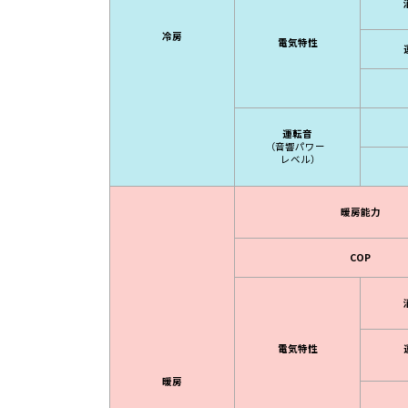
冷房
電気特性
運転音
（音響パワー
レベル）
暖房能力
COP
電気特性
暖房