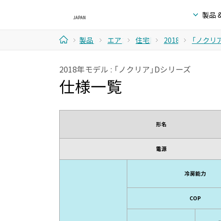
製品 
製品 &
エアコ
住宅設
2018年
「ノクリア
ホ
サービ
ン
備取扱
モデル
2018年モデル : 「ノクリア」Dシリーズ
ー
仕様一覧
ス
モデル
ム
形名
電源
冷房能力
COP