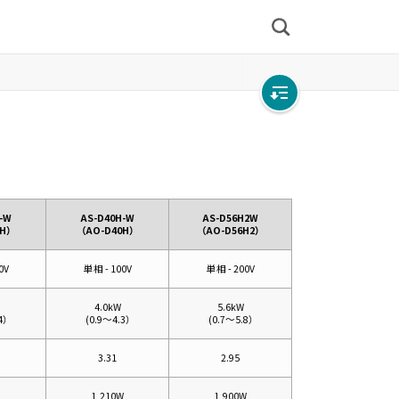
検
索
Open
local
navigation
-W
AS-D40H-W
AS-D56H2W
H）
（AO-D40H）
（AO-D56H2）
0V
単相 - 100V
単相 - 200V
4.0kW
5.6kW
4）
(
0.9～4.3）
(
0.7～5.8）
3.31
2.95
1,210W
1,900W