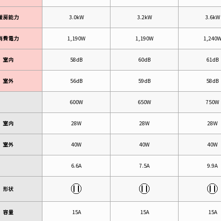
暖房能力
3.0kW
3.2kW
3.6kW
消費電力
1,190W
1,190W
1,240
室内
58dB
60dB
61dB
室外
56dB
59dB
58dB
600W
650W
750W
室内
28W
28W
28W
室外
40W
40W
40W
6.6A
7.5A
9.9A
形状
容量
15A
15A
15A