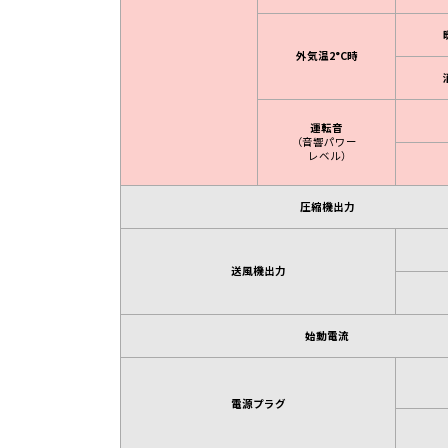
外気温2°C時
運転音
（音響パワー
レベル）
圧縮機出力
送風機出力
始動電流
電源プラグ