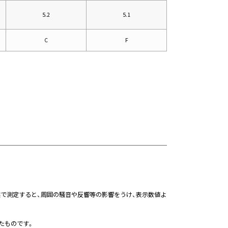
5.2
5.1
C
F
態で測定すると、周囲の騒音や反響等の影響をうけ、表示数値よ
たものです。