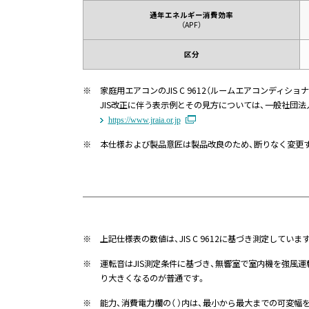
通年エネルギー消費効率
（APF）
区分
※
家庭用エアコンのJIS C 9612（ルームエアコンディショ
JIS改正に伴う表示例とその見方については、一般社団
https://www.jraia.or.jp
※
本仕様および製品意匠は製品改良のため、断りなく変更
※
上記仕様表の数値は、JIS C 9612に基づき測定していま
※
運転音はJIS測定条件に基づき、無響室で室内機を強風
り大きくなるのが普通です。
※
能力、消費電力欄の（ ）内は、最小から最大までの可変幅