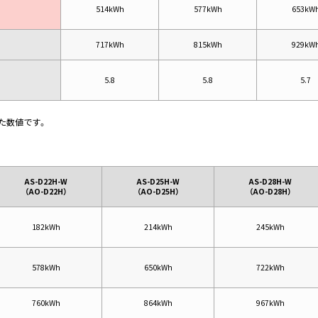
514kWh
577kWh
653kW
717kWh
815kWh
929kW
5.8
5.8
5.7
づいた数値です。
AS-D22H-W
AS-D25H-W
AS-D28H-W
（AO-D22H）
（AO-D25H）
（AO-D28H）
182kWh
214kWh
245kWh
578kWh
650kWh
722kWh
760kWh
864kWh
967kWh