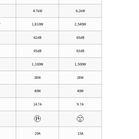
4.7kW
6.2kW
W
1,810W
2,540W
62dB
65dB
65dB
63dB
1,100W
1,500W
28W
28W
40W
40W
14.7A
9.7A
20A
15A