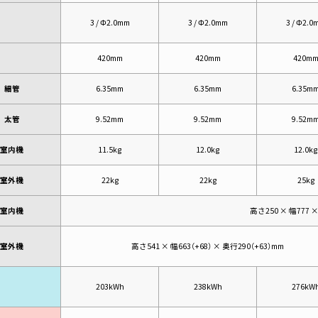
3 / Φ2.0mm
3 / Φ2.0mm
3 / Φ2.0
420mm
420mm
420m
細管
6.35mm
6.35mm
6.35m
太管
9.52mm
9.52mm
9.52m
室内機
11.5kg
12.0kg
12.0kg
室外機
22kg
22kg
25kg
室内機
高さ250 × 幅777 
室外機
高さ541 × 幅663（+68） × 奥行290（+63）mm
203kWh
238kWh
276kW