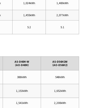
h
1,024kWh
1,469kWh
h
1,455kWh
2,077kWh
5.2
5.1
AS-D40H-W
AS-D56H2W
（AO-D40H）
（AO-D56H2）
388kWh
548kWh
1,153kWh
1,652kWh
1,541kWh
2,200kWh