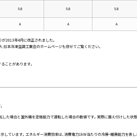
5.8
5.8
5.8
A
A
A
ナ）が2013年4月に改正されました。
法人 日本冷凍空調工業会のホームページも併せてご覧ください。
することがあります。
す。
運転した場合と室外機を定格能力で運転した場合の数値です。実際に据え付けした状
を示しています。エネルギー消費効率は、消費電力1kW当たりの冷房・暖房能力を表し