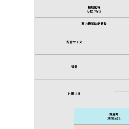
接続配線
芯数 / 線径
室内機補助配管長
配管サイズ
質量
外形寸法
冷房時
（期間合計）