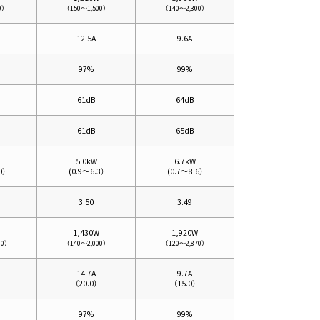
0）
（150～1,500）
（140～2,300）
12.5A
9.6A
97%
99%
61dB
64dB
61dB
65dB
5.0kW
6.7kW
0）
(
0.9～6.3）
(
0.7～8.6）
3.50
3.49
1,430W
1,920W
00）
（140～2,000）
（120～2,870）
14.7A
9.7A
（20.0）
（15.0）
97%
99%