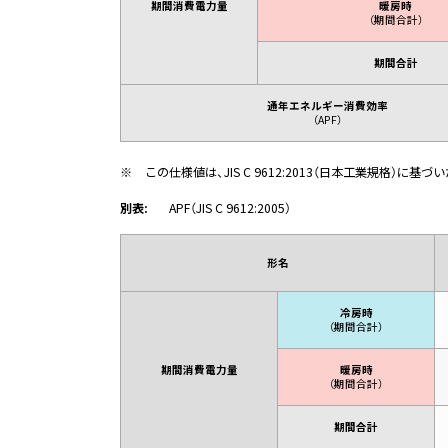
期間消費電力量
暖房時
（期間合計）
期間合計
通年エネルギー消費効率
（APF）
※
この仕様値は、JIS C 9612:2013（日本工業規格）に基
別表:
APF（JIS C 9612:2005）
形名
冷房時
（期間合計）
期間消費電力量
暖房時
（期間合計）
期間合計