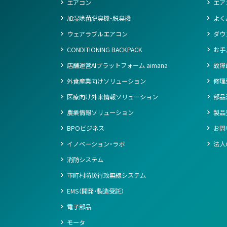
エアコン
エア
加湿除菌脱臭機・脱臭機
よく
ウェアラブルエアコン
ダウ
CONDITIONING BACKPACK
お手
店舗運営AIプラットフォーム aimana
故障
外食産業向けソリューション
修理
医療向け外来情報ソリューション
部品
農業情報ソリューション
製品
BPOビジネス
お問
イノベーション・ラボ
法人
消防システム
市町村防災行政無線システム
EMS（開発・製造受託）
電子部品
モータ