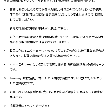
別売の無線LANアダプターが必要です。HEMS機器との接続が必要です。
・
実際にお使いになる時の消費電力量は、外気温の異なる地域や住宅構造、
使用条件（運転/停止の回数・設定温度など）により変化しますので、目安と
してご覧ください。
新電力料金目安単価27円/kWh（税込）で算出。
・
希望小売価格には配送費、設置調整費、パイプ・工事費、および使用済み商
品の引き取り費用などは含まれておりません。
・
製品の色はモニター表示ですので、実際の商品の色とは若干異なる場合が
あります。お買い求めの際は店頭でお確かめください。
・
※※＝このマークは、特定化学物質に関する「環境配慮情報」の識別マーク
です。
※
「nocria」は株式会社ゼネラルの世界的な商標です。「不在ECO」はぜネラ
ルの登録商標です。
※
記載されている各種名称、会社名、商品名などは各社の商標もしくは登録
商標です。
※
掲載画像はすべてイメージです。