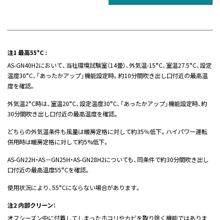
注1 最高55°C :
AS-GN40H2において、当社環境試験室（14畳）、外気温-15°C、室温27.5°C、設定
温度30°C、「あったかアップ」機能設定時。約10分間吹き出し口付近の最高温
度を確認。
外気温2°C時は、室温20°C、設定温度30°C、「あったかアップ」機能設定時、約
30分間吹き出し口付近の最高温度を確認。
どちらの外気温条件も風量は暖房定格に対して約35％低下。ハイパワー運転
併用時は暖房定格に対して約5%低下。
AS-GN22H・AS－GN25H・AS-GN28H2についても、同条件で約30分間吹き出し
口付近の最高温度55°Cを確認。
使用状況により、55°Cにならない場合があります。
注2 内部クリーン：
オフシーズン中に付着してしまったホコリやカビを取り除く機能ではありま