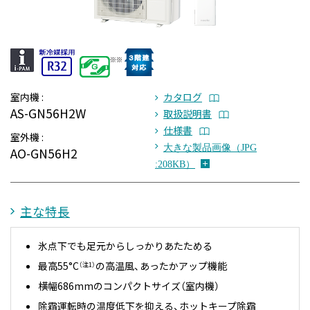
室内機 :
カタログ
AS-GN56H2W
取扱説明書
仕様書
室外機 :
大きな製品画像（JPG
AO-GN56H2
:208KB）
主な特長
氷点下でも足元からしっかりあたためる
最高55°C
の高温風、あったかアップ機能
（注1）
横幅686mmのコンパクトサイズ（室内機）
除霜運転時の温度低下を抑える、ホットキープ除霜