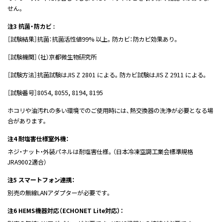
せん。
注3 抗菌・防カビ :
［試験結果］抗菌：抗菌活性値99% 以上。防カビ：防カビ効果あり。
［試験機関］（社）京都微生物研究所
［試験方法］抗菌試験はJIS Z 2801 による。防カビ試験はJIS Z 2911 による。
［試験番号］8054, 8055, 8194, 8195
ホコリや油汚れの多い環境でのご使用時には、熱交換器の洗浄が必要となる場
合があります。
注4 耐塩害仕様室外機：
ネジ・ナット・外装パネルは耐塩害仕様。（日本冷凍空調工業会標準規格
JRA9002適合）
注5 スマートフォン連携：
別売の無線LANアダプターが必要です。
注6 HEMS機器対応（ECHONET Lite対応）：