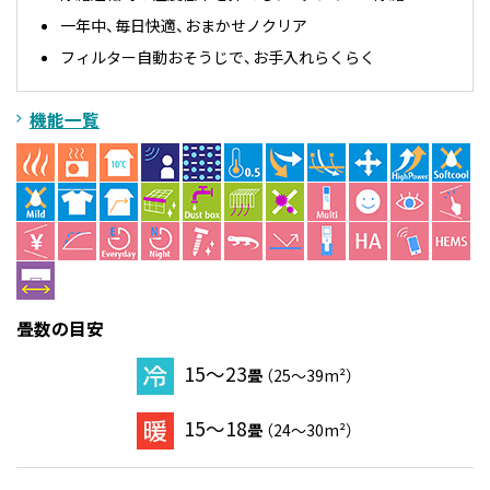
一年中、毎日快適、おまかせノクリア
フィルター自動おそうじで、お手入れらくらく
機能一覧
畳数の目安
15～23
畳
（25～39m²）
15～18
畳
（24～30m²）