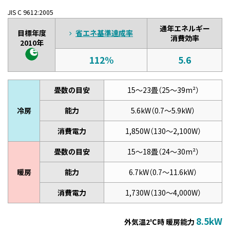
JIS C 9612:2005
通年エネルギー
目標年度
省エネ基準達成率
消費効率
2010年
112%
5.6
畳数の目安
15～23畳（25～39m²）
冷房
能力
5.6kW（0.7～5.9kW）
消費電力
1,850W（130～2,100W）
畳数の目安
15～18畳（24～30m²）
暖房
能力
6.7kW（0.7～11.6kW）
消費電力
1,730W（130～4,000W）
8.5kW
外気温2℃時 暖房能力