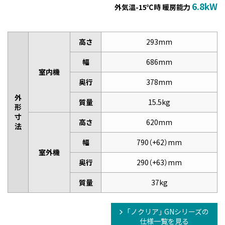
6.8kW
外気温-15℃時 暖房能力
高さ
293mm
幅
686mm
室内機
奥行
378mm
外
質量
15.5kg
形
寸
高さ
620mm
法
幅
790（+62）mm
室外機
奥行
290（+63）mm
質量
37kg
「ノクリア」 GNシリーズの
仕様一覧を見る