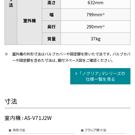
高さ
632mm
法
幅
799mm
※
室外機
奥行
290mm
※
質量
37kg
※
室外機の外形寸法はバルブカバーや固定脚を除いた寸法です。バルブカバ
ーや固定脚を含めた寸法は、据付スペース図をご確認ください。
「ノクリア」 Vシリーズの
仕様一覧を見る
寸法
室内機 : AS-V71J2W