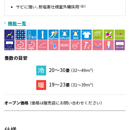
サビに強い、耐塩害仕様室外機採用
（注2）
機能一覧
畳数の目安
20～30
畳
（32～49m²）
19～23
畳
（31～39m²）
オープン価格
（価格は販売店にお問い合わせください）
仕様