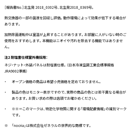
［報告書No.］北生発 2018_0302号、北生発2018_0369号。
熱交換器の一部の菌液を回収し評価。動作環境によって効果が低下する場合が
あります。
加熱除菌運転中は室温が上昇することがあります。お部屋に人がいない時のご
使用をおすすめします。本機能はニオイや汚れを除去する機能ではありませ
ん。
注2 耐塩害仕様室外機採用：
ネジ・ナット・外装パネルは耐塩害仕様。（日本冷凍空調工業会標準規格
JRA9002準拠）
・
オープン価格の商品は希望小売価格を定めておりません。
・
製品の色はモニター表示ですので、実際の商品の色とは若干異なる場合が
あります。お買い求めの際は店頭でお確かめください。
・
※※＝このマークは、特定化学物質に関する「環境配慮情報」の識別マーク
です。
※
「nocria」は株式会社ゼネラルの世界的な商標です。