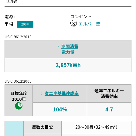
電源 :
コンセント :
単相
エルバー型
200V
JIS C 9612:2013
期間消費
電力量
2,857kWh
JIS C 9612:2005
通年エネルギー
目標年度
省エネ基準達成率
消費効率
2010年
104%
4.7
畳数の目安
20～30畳（32～49m²）