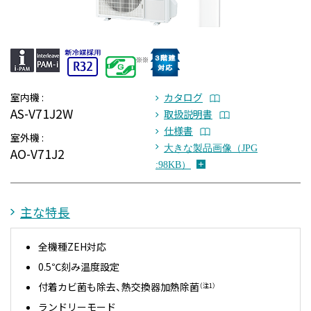
室内機 :
カタログ
AS-V71J2W
取扱説明書
仕様書
室外機 :
大きな製品画像（JPG
AO-V71J2
:98KB）
主な特長
全機種ZEH対応
0.5℃刻み温度設定
付着カビ菌も除去、熱交換器加熱除菌
（注1）
ランドリーモード