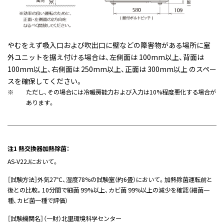
やむをえず吸入口および吹出口に壁などの障害物がある場所に室
外ユニットを据え付ける場合は、左側面は 100mm以上、背面は
100mm以上、右側面は 250mm以上、正面は 300mm以上 のスペー
スを確保してください。
※
ただし、その場合には冷暖房能力および入力は10%程度悪化する場合が
あります。
注1 熱交換器加熱除菌：
AS-V22Jにおいて。
［試験方法］外気27℃、湿度78%の試験室（約6畳）において。加熱除菌運転前と
後との比較。10分間で細菌 99%以上、カビ菌 99%以上の減少を確認（細菌一
種、カビ菌一種で評価）
［試験機関名］（一財）北里環境科学センター