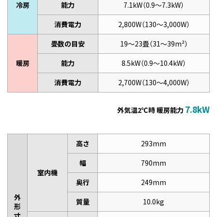
冷房
能力
7.1kW（0.9～7.3kW）
消費電力
2,800W（130～3,000W）
畳数の目安
19～23畳（31～39m²）
暖房
能力
8.5kW（0.9～10.4kW）
消費電力
2,700W（130～4,000W）
7.8kW
外気温2℃時 暖房能力
高さ
293mm
幅
790mm
室内機
奥行
249mm
外
質量
10.0kg
形
寸