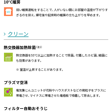
10°C暖房
弱い暖房運転をすることで、人がいない間にお部屋の温度が下がりす
ぎるのを抑え、帰宅後や起床時の暖房の立ち上がりを早めます。
クリーン
熱交換器加熱除菌
（注1）
熱交換器を55℃以上に加熱することで除菌。付着したカビ菌、細菌に
も効果があります。
※ 室温が上昇することがあります。
プラズマ空清
電気集じんユニットが花粉やハウスダストなどの微粒子をプラスに
帯電させ、マイナスに帯電させた電極板で吸着して除去します。
フィルター自動おそうじ