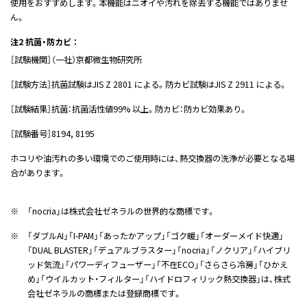
使用をおすすめします。本機能はニオイや汚れを除去する機能ではありませ
ん。
注2 抗菌・防カビ ：
［試験機関］（一社）京都微生物研究所
［試験方法］抗菌試験はJIS Z 2801 による。防カビ試験はJIS Z 2911 による。
［試験結果］抗菌：抗菌活性値99% 以上。防カビ：防カビ効果あり。
［試験番号］8194, 8195
ホコリや油汚れの多い環境でのご使用時には、熱交換器の洗浄が必要となる場
合があります。
※
「nocria」は株式会社ゼネラルの世界的な商標です。
※
「ダブルAI」「I-PAM」「あったかアップ」「ゴク暖」「オーダーメイド快適」
「DUAL BLASTER」「デュアルブラスター」「nocria」「ノクリア」「ハイブリ
ッド気流」「パワーディフューザー」「不在ECO」「さらさら冷房」「ひかえ
め」「ウイルカット・フィルター」「ハイドロフィリック熱交換器」は、株式
会社ゼネラルの商標または登録商標です。