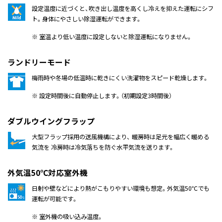
設定温度に近づくと、吹き出し温度を高くし冷えを抑えた運転にシフ
ト。身体にやさしい除湿運転ができます。
※ 室温より低い温度に設定しないと除湿運転になりません。
ランドリーモード
梅雨時や冬場の低温時に乾きにくい洗濯物をスピード乾燥します。
※ 設定時間後に自動停止します。（初期設定3時間後）
ダブルウイングフラップ
大型フラップ採用の送風機構により、 暖房時は足元を幅広く暖める
気流を 冷房時は冷気落ちを防ぐ水平気流を送ります。
外気温50℃対応室外機
日射や壁などにより熱がこもりやすい環境も想定。外気温50℃でも
運転が可能です。
※ 室外機の吸い込み温度。