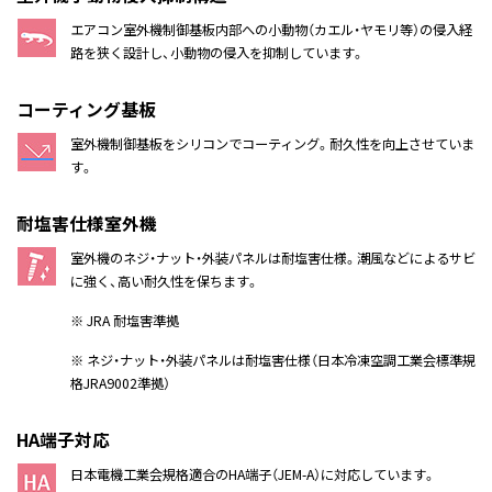
エアコン室外機制御基板内部への小動物（カエル・ヤモリ等）の侵入経
路を狭く設計し、小動物の侵入を抑制しています。
コーティング基板
室外機制御基板をシリコンでコーティング。耐久性を向上させていま
す。
耐塩害仕様室外機
室外機のネジ・ナット・外装パネルは耐塩害仕様。潮風などによるサビ
に強く、高い耐久性を保ちます。
※ JRA 耐塩害準拠
※ ネジ・ナット・外装パネルは耐塩害仕様（日本冷凍空調工業会標準規
格JRA9002準拠）
HA端子対応
日本電機工業会規格適合のHA端子（JEM-A）に対応しています。