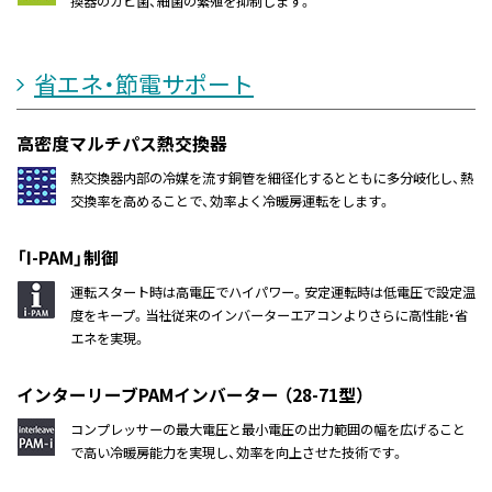
換器のカビ菌、細菌の繁殖を抑制します。
省エネ・節電サポート
高密度マルチパス熱交換器
熱交換器内部の冷媒を流す銅管を細径化するとともに多分岐化し、熱
交換率を高めることで、効率よく冷暖房運転をします。
「I-PAM」制御
運転スタート時は高電圧でハイパワー。安定運転時は低電圧で設定温
度をキープ。当社従来のインバーターエアコンよりさらに高性能・省
エネを実現。
インターリーブPAMインバーター （28-71型）
コンプレッサーの最大電圧と最小電圧の出力範囲の幅を広げること
で高い冷暖房能力を実現し、効率を向上させた技術です。