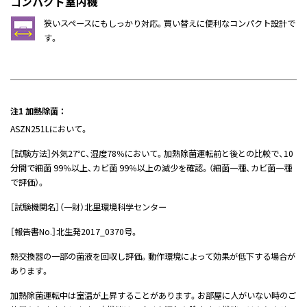
コンパクト室内機
狭いスペースにもしっかり対応。買い替えに便利なコンパクト設計で
す。
注1 加熱除菌 ：
ASZN251Lにおいて。
［試験方法］外気27℃、湿度78％において。加熱除菌運転前と後との比較で、10
分間で細菌 99％以上、カビ菌 99％以上の減少を確認。（細菌一種、カビ菌一種
で評価）。
［試験機関名］（一財）北里環境科学センター
［報告書No.］北生発2017_0370号。
熱交換器の一部の菌液を回収し評価。動作環境によって効果が低下する場合が
あります。
加熱除菌運転中は室温が上昇することがあります。お部屋に人がいない時のご