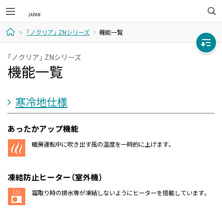
検
「ノクリア」 ZNシリーズ
機能一覧
索
ホ
「ノクリア」 ZNシリーズ
機能一覧
ー
ム
寒冷地仕様
あったかアップ機能
暖房運転中に吹き出す風の温度を一時的に上げます。
凍結防止ヒーター（室外機）
霜取り時の排水等が凍結しないようにヒーターを搭載しています。