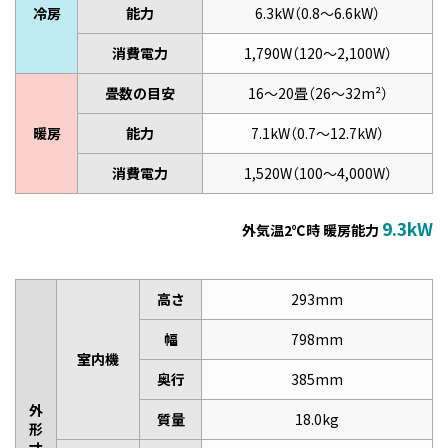
冷房
能力
6.3kW（0.8～6.6kW）
消費電力
1,790W（120～2,100W）
畳数の目安
16～20畳（26～32m²）
暖房
能力
7.1kW（0.7～12.7kW）
消費電力
1,520W（100～4,000W）
9.3kW
外気温2℃時 暖房能力
高さ
293mm
幅
798mm
室内機
奥行
385mm
外
質量
18.0kg
形