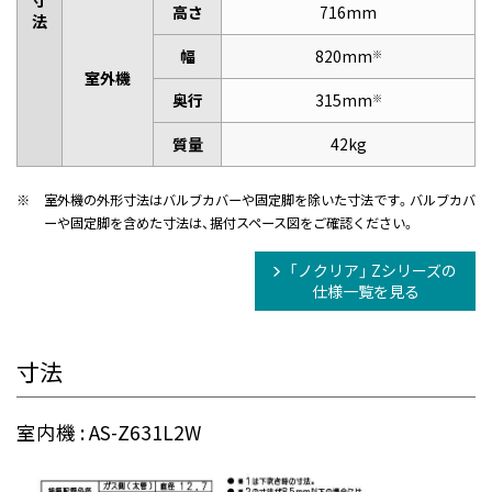
寸
高さ
716mm
法
幅
820mm
※
室外機
奥行
315mm
※
質量
42kg
※
室外機の外形寸法はバルブカバーや固定脚を除いた寸法です。バルブカバ
ーや固定脚を含めた寸法は、据付スペース図をご確認ください。
「ノクリア」 Zシリーズの
仕様一覧を見る
寸法
室内機 : AS-Z631L2W