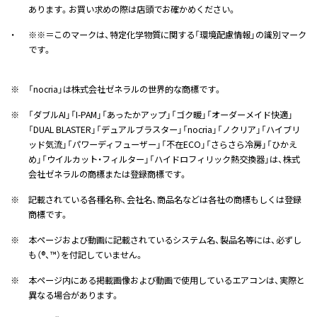
あります。お買い求めの際は店頭でお確かめください。
・
※※＝このマークは、特定化学物質に関する「環境配慮情報」の識別マーク
です。
※
「nocria」は株式会社ゼネラルの世界的な商標です。
※
「ダブルAI」「I-PAM」「あったかアップ」「ゴク暖」「オーダーメイド快適」
「DUAL BLASTER」「デュアルブラスター」「nocria」「ノクリア」「ハイブリ
ッド気流」「パワーディフューザー」「不在ECO」「さらさら冷房」「ひかえ
め」「ウイルカット・フィルター」「ハイドロフィリック熱交換器」は、株式
会社ゼネラルの商標または登録商標です。
※
記載されている各種名称、会社名、商品名などは各社の商標もしくは登録
商標です。
※
本ページおよび動画に記載されているシステム名、製品名等には、必ずし
も（®、™）を付記していません。
※
本ページ内にある掲載画像および動画で使用しているエアコンは、実際と
異なる場合があります。