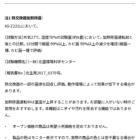
注1 熱交換器加熱除菌：
AS-Z221Lにおいて。
［試験方法］外気27℃、湿度78%の試験室（約6畳）において。加熱除菌運転前と
後との比較。10分間で細菌 99%以上、カビ菌 99%以上の減少を確認（細菌一
種、カビ菌一種で評価）
［試験機関名］（一財）北里環境科学センター
［報告書No.］北生発2017_0370号。
熱交換器の一部の菌液を回収し評価。動作環境によって効果が低下する場合が
あります。
加熱除菌運転中は室温が上昇することがあります。お部屋に人がいない時のご
使用をおすすめします。本機能はニオイや汚れを除去する機能ではありませ
ん。
・
オープン価格の商品は希望小売価格を定めておりません。
・
製品の色はモニター表示ですので、実際の商品の色とは若干異なる場合が