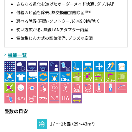
さらなる進化を遂げたオーダーメイド快適、ダブルAI
®
付着カビ菌も除去、熱交換器加熱除菌
（注1）
選べる除湿（再熱・ソフトクール）※9.0kW除く
使い方広がる、無線LANアダプター内蔵
電気集じん方式の空気清浄、プラズマ空清
機能一覧
畳数の目安
17～26
畳
（29～43m²）