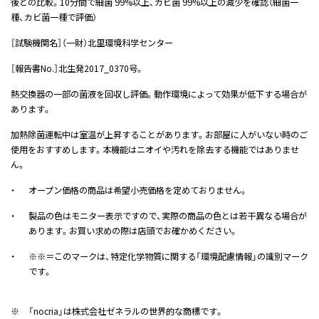
後との比較。10分間で細菌 99%以上、カビ菌 99%以上の減少を確認（細菌一
種、カビ菌一種で評価）
［試験機関名］（一財）北里環境科学センター
［報告書No.］北生発2017_0370号。
熱交換器の一部の菌液を回収し評価。動作環境によって効果が低下する場合が
あります。
加熱除菌運転中は室温が上昇することがあります。お部屋に人がいない時のご
使用をおすすめします。本機能はニオイや汚れを除去する機能ではありませ
ん。
・
オープン価格の商品は希望小売価格を定めておりません。
・
製品の色はモニター表示ですので、実際の商品の色とは若干異なる場合が
あります。お買い求めの際は店頭でお確かめください。
・
※※＝このマークは、特定化学物質に関する「環境配慮情報」の識別マーク
です。
※
「nocria」は株式会社ゼネラルの世界的な商標です。