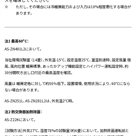
スを確保してください。
※
ただし、その場合には冷暖房能力および入力は10%程度悪化する場合が
あります。
注1 最高60°C：
AS-ZN401L2において。
当社環境試験室 （14畳）、外気温-15℃、設定温度25℃、室温到達時、設定風量 強
風、風向位置 暖房標準、あったかアップ機能設定とハイパワー運転設定時、約
30分間吹き出し口付近の最高温度を確認。
風量は 暖房定格に対して約50％低下。設置環境、使用状況により、60℃になら
ない場合があります。
AS-ZN251L、AS-ZN281L2は、外気温2℃時。
注2 熱交換器加熱除菌：
AS-Z22Kにおいて。
［試験方法］外気27℃、湿度78%の試験室（約6畳）において。加熱除菌運転前と