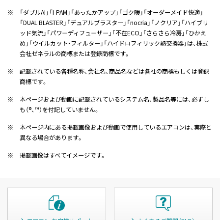
※
「ダブルAI」「I-PAM」「あったかアップ」「ゴク暖」「オーダーメイド快適」
「DUAL BLASTER」「デュアルブラスター」「nocria」「ノクリア」「ハイブリ
ッド気流」「パワーディフューザー」「不在ECO」「さらさら冷房」「ひかえ
め」「ウイルカット・フィルター」「ハイドロフィリック熱交換器」は、株式
会社ゼネラルの商標または登録商標です。
※
記載されている各種名称、会社名、商品名などは各社の商標もしくは登録
商標です。
※
本ページおよび動画に記載されているシステム名、製品名等には、必ずし
も（®、™）を付記していません。
※
本ページ内にある掲載画像および動画で使用しているエアコンは、実際と
異なる場合があります。
※
掲載画像はすべてイメージです。