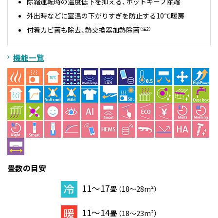
除霜運転時の温度低下を抑える、ホットキープ除霜
外出時などに室温の下がりすぎを防止する10℃暖房
付着カビ菌も除去、熱交換器加熱除菌
（注2）
機能一覧
畳数の目安
11～17
畳
（18～28m²）
11～14
畳
（18～23m²）