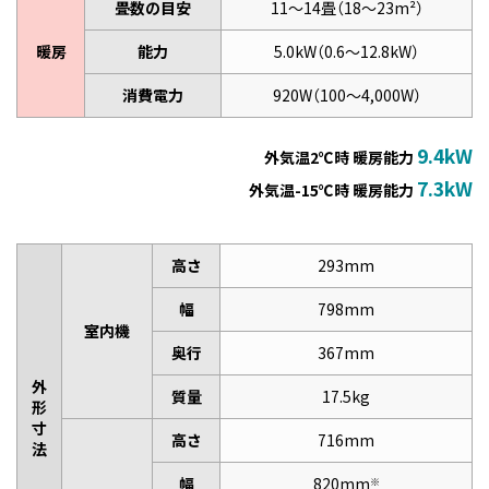
畳数の目安
11～14畳（18～23m²）
暖房
能力
5.0kW（0.6～12.8kW）
消費電力
920W（100～4,000W）
9.4kW
外気温2℃時 暖房能力
7.3kW
外気温-15℃時 暖房能力
高さ
293mm
幅
798mm
室内機
奥行
367mm
外
質量
17.5kg
形
寸
高さ
716mm
法
幅
820mm
※