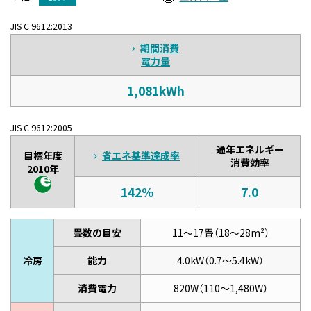
JIS C 9612:2013
期間消費
電力量
1,081kWh
JIS C 9612:2005
通年エネルギー
目標年度
省エネ基準達成率
消費効率
2010年
142%
7.0
畳数の目安
11～17畳（18～28m²）
冷房
能力
4.0kW（0.7～5.4kW）
消費電力
820W（110～1,480W）