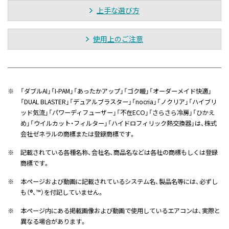
上手な選び方
使用上のご注意
※
「ダブルAI」「I-PAM」「あったかアップ」「ゴク暖」「オーダーメイド快適」
「DUAL BLASTER」「デュアルブラスター」「nocria」「ノクリア」「ハイブリ
ッド気流」「パワーディフューザー」「不在ECO」「さらさら冷房」「ひかえ
め」「ウイルカット・フィルター」「ハイドロフィリック熱交換器」は、株式
会社ゼネラルの商標または登録商標です。
※
記載されている各種名称、会社名、商品名などは各社の商標もしくは登録
商標です。
※
本ページおよび動画に記載されているシステム名、製品名等には、必ずし
も（®、™）を付記していません。
※
本ページ内にある掲載画像および動画で使用しているエアコンは、実際と
異なる場合があります。