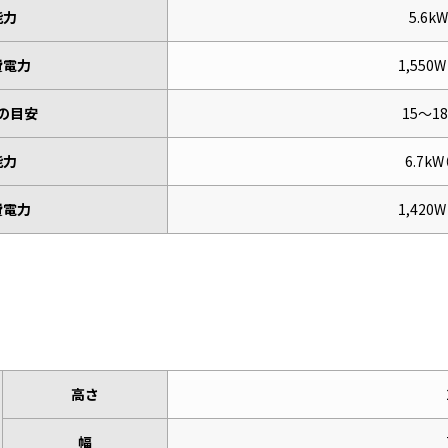
能力
5.6k
費電力
1,550W
の目安
15～1
能力
6.7kW
費電力
1,420W
高さ
幅