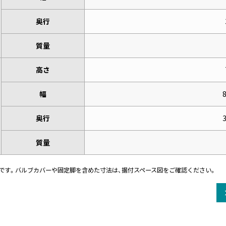
奥行
質量
高さ
幅
奥行
質量
です。バルブカバーや固定脚を含めた寸法は、据付スペース図をご確認ください。