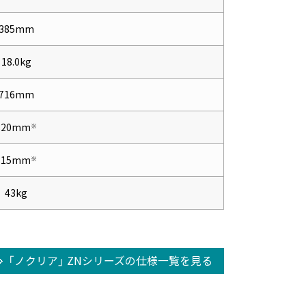
385mm
18.0kg
716mm
820mm
※
315mm
※
43kg
「ノクリア」 ZNシリーズの
仕様一覧を見る