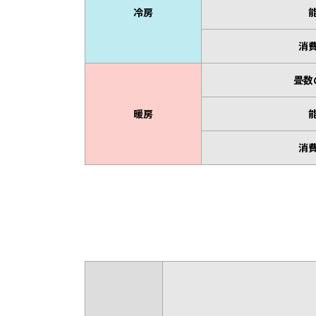
冷房
消
畳数
暖房
消