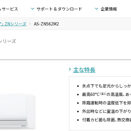
& サービス
サポート & ダウンロード
企業情報
」 ZNシリーズ
AS-ZN562M2
シリーズ
主な特長
氷点下でも足元からしっ
最高60°C
の高温風、あ
（注1）
除霜運転時の温度低下を抑
外出時などに室温の下がり
付着カビ菌も除菌、熱交換