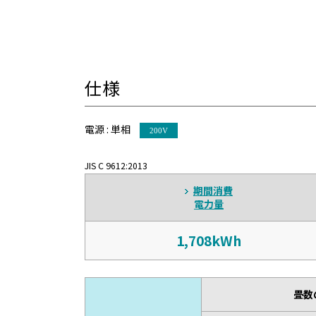
仕様
電源 :
単相
200V
JIS C 9612:2013
期間消費
電力量
1,708kWh
畳数