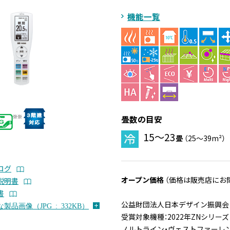
機能一覧
畳数の目安
15～23
畳
（25～39m²）
ログ
オープン価格
（価格は販売店にお
説明書
書
公益財団法人日本デザイン振興会 
製品画像（JPG : 332KB）
受賞対象機種：2022年ZNシリーズ
ノルトライン・ヴェストファーレン