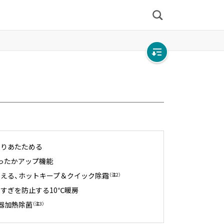
検
索
Open
local
navigation
かりあたためる
ったかアップ機能
える、ホットキープ＆クイック除霜
（注2）
すぎを防止する10℃暖房
器加熱除菌
（注3）