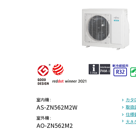
室内機 :
カタ
AS-ZN562M2W
取扱
仕様
室外機 :
大きな
AO-ZN562M2