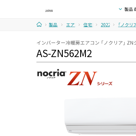
製品 
製品 &
エアコ
住宅設
2022年
「ノクリア
ホ
サービ
ン
備取扱
モデル
インバーター冷暖房エアコン 「ノクリア」 ZN
ー
AS-ZN562M2
ス
モデル
ム