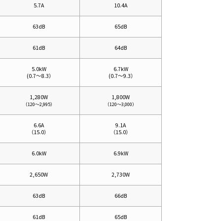
5.7A
10.4A
63dB
65dB
61dB
64dB
5.0kW
6.7kW
(
0.7～8.3）
(
0.7～9.3）
1,280W
1,800W
（120～2,995）
（120～3,000）
6.6A
9.1A
（15.0）
（15.0）
6.0kW
6.9kW
2,650W
2,730W
63dB
66dB
61dB
65dB