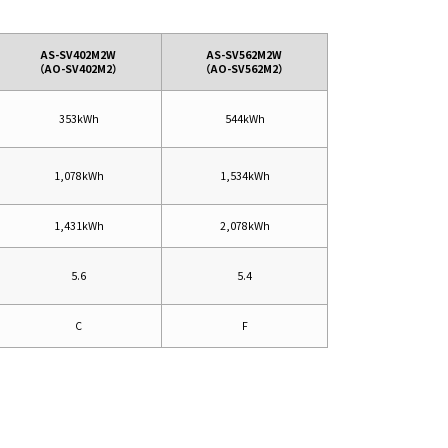
AS-SV402M2W
AS-SV562M2W
（AO-SV402M2）
（AO-SV562M2）
353kWh
544kWh
1,078kWh
1,534kWh
1,431kWh
2,078kWh
5.6
5.4
C
F