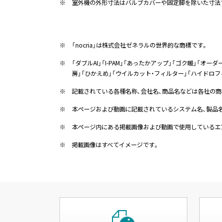
※
室外機の外形寸法はバルブカバーや固定脚を除いた寸法
※
「nocria」は株式会社ゼネラルの世界的な商標です。
※
「ダブルAI」「I-PAM」「あったかアップ」「ゴク暖」「オー
房」「ひかえめ」「ウイルカット・フィルター」「ハイドロ
※
記載されている各種名称、会社名、商品名などは各社の商
※
本ページおよび動画に記載されているシステム名、製品名等
※
本ページ内にある掲載画像および動画で使用しているエ
※
掲載画像はすべてイメージです。