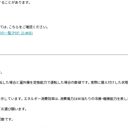
することがあります。
ましては、こちらをご確認ください。
一覧（PDF: 214KB）
す。
運転した場合と室外機を定格能力で運転した場合の数値です。実際に据え付けした状
を示しています。エネルギー消費効率は、消費電力1kW当たりの冷房・暖房能力を表し
てお選び願います。
芯数です。