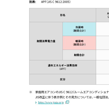
別表:
APF（JIS C 9612:2005）
A
形名
（
冷房時
（期間合計）
期間消費電力量
暖房時
（期間合計）
期間合計
通年エネルギー消費効率
（APF）
区分
※
家庭用エアコンのJIS C 9612（ルームエアコンディショ
JIS改正に伴う表示例とその見方については、一般社団
https://www.jraia.or.jp