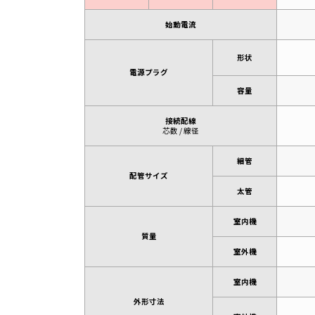
始動電流
形状
電源プラグ
容量
接続配線
芯数 / 線径
細管
配管サイズ
太管
室内機
質量
室外機
室内機
外形寸法