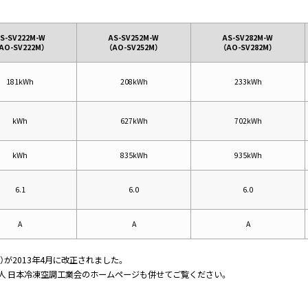
S-SV222M-W
AS-SV252M-W
AS-SV282M-W
AO-SV222M）
（AO-SV252M）
（AO-SV282M）
181kWh
208kWh
233kWh
kWh
627kWh
702kWh
kWh
835kWh
935kWh
6.1
6.0
6.0
A
A
A
ナ）が2013年4月に改正されました。
法人 日本冷凍空調工業会のホームページも併せてご覧ください。