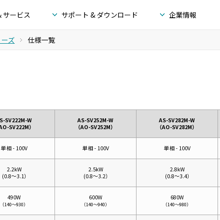
& サービス
サポート & ダウンロード
企業情報
リーズ
仕様一覧
S-SV222M-W
AS-SV252M-W
AS-SV282M-W
AO-SV222M）
（AO-SV252M）
（AO-SV282M）
単相 - 100V
単相 - 100V
単相 - 100V
2.2kW
2.5kW
2.8kW
(
0.8～3.1）
(
0.8～3.2）
(
0.8～3.4）
490W
600W
680W
（140～930）
（140～940）
（140～980）