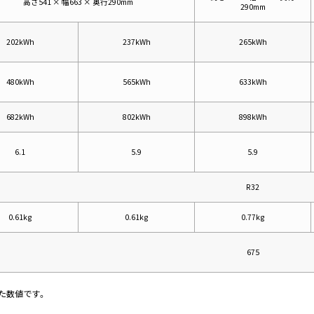
高さ541 × 幅663 × 奥行290mm
290mm
202kWh
237kWh
265kWh
480kWh
565kWh
633kWh
682kWh
802kWh
898kWh
6.1
5.9
5.9
R32
0.61kg
0.61kg
0.77kg
675
づいた数値です。