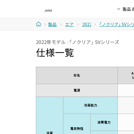
製品 
製品 &
エアコ
2022年
「ノクリア」 SVシ
ホ
サービ
ン
モデル
2022年モデル : 「ノクリア」 SVシリーズ
ー
仕様一覧
ス
ム
A
形名
（
電源
冷房能力
消費電力
電気特性
冷房