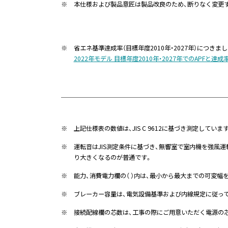
※
本仕様および製品意匠は製品改良のため、断りなく変更
※
省エネ基準達成率（目標年度2010年・2027年）につき
2022年モデル 目標年度2010年・2027年でのAPFと達成率の
※
上記仕様表の数値は、JIS C 9612に基づき測定していま
※
運転音はJIS測定条件に基づき、無響室で室内機を強風
り大きくなるのが普通です。
※
能力、消費電力欄の（ ）内は、最小から最大までの可変幅
※
ブレーカー容量は、電気設備基準および内線規定に従っ
※
接続配線欄の芯数は、工事の際にご用意いただく電源の