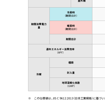
室外機
冷房時
（期間合計）
期間消費電力
暖房時
量
（期間合計）
期間合計
通年エネルギー消費効率
（APF）
種類
封入量
冷媒
地球温暖化係数
（GWP）
※
この仕様値は、JIS C 9612:2013（日本工業規格）に基