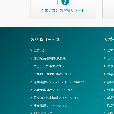
エアコン お客様サポート
製品 & サービス
サポ
エアコン
エア
加湿除菌脱臭機・脱臭機
よく
ウェアラブルエアコン
ダウ
CONDITIONING BACKPACK
お手
店舗運営AIプラットフォーム aimana
故障
外食産業向けソリューション
修理
医療向け外来情報ソリューション
部品
農業情報ソリューション
製品
BPOビジネス
お問