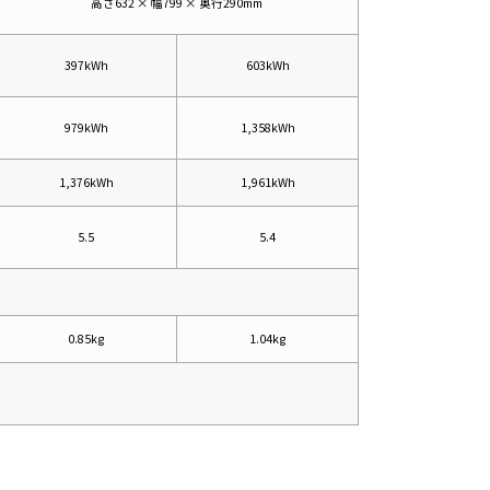
高さ632 × 幅799 × 奥行290mm
397kWh
603kWh
979kWh
1,358kWh
1,376kWh
1,961kWh
5.5
5.4
0.85kg
1.04kg