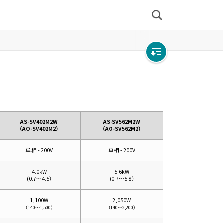
検
索
Open
local
navigation
AS-SV402M2W
AS-SV562M2W
（AO-SV402M2）
（AO-SV562M2）
単相 - 200V
単相 - 200V
4.0kW
5.6kW
(
0.7～4.5）
(
0.7～5.8）
1,100W
2,050W
（140～1,500）
（140～2,200）