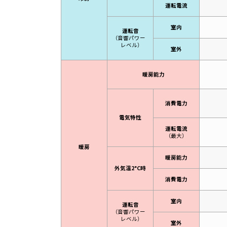
運転電流
室内
運転音
（音響パワー
レベル）
室外
暖房能力
消費電力
電気特性
運転電流
（最大）
暖房
暖房能力
外気温2°C時
消費電力
室内
運転音
（音響パワー
レベル）
室外