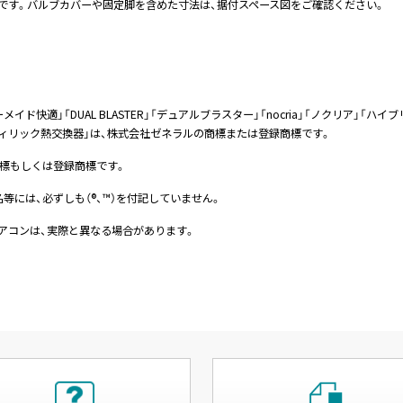
です。バルブカバーや固定脚を含めた寸法は、据付スペース図をご確認ください。
ダーメイド快適」「DUAL BLASTER」「デュアルブラスター」「nocria」「ノクリア」
フィリック熱交換器」は、株式会社ゼネラルの商標または登録商標です。
標もしくは登録商標です。
には、必ずしも（®、™）を付記していません。
アコンは、実際と異なる場合があります。