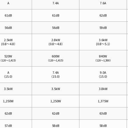
A
7.4A
7.6A
61dB
61dB
62dB
56dB
56dB
59dB
2.5kW
2.8kW
3.6kW
(
0.8～4.8）
(
0.8～4.8）
(
0.8～5.1）
520W
600W
840W
（120～1,415）
（120～1,415）
（120～1,500）
A
7.4A
9.0A
（15.0）
（15.0）
（15.0）
3.5kW
3.5kW
3.8kW
1,250W
1,250W
1,375W
62dB
62dB
63dB
57dB
58dB
58dB