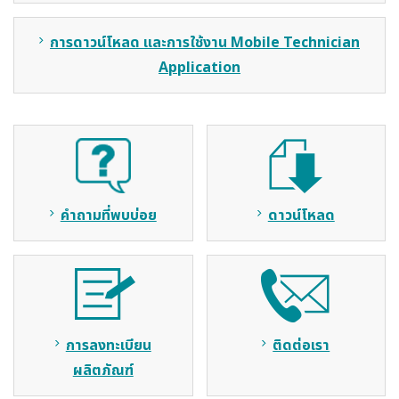
การดาวน์โหลด และการใช้งาน Mobile Technician
Application
คำถามที่พบบ่อย
ดาวน์โหลด
การลงทะเบียน
ติดต่อเรา
ผลิตภัณฑ์