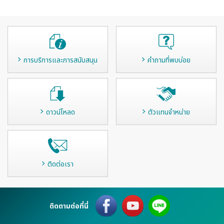
การบริการและการสนับสนุน
คำถามที่พบบ่อย
ดาวน์โหลด
ตัวแทนจำหน่าย
ติดต่อเรา
ติดตามต่อที่นี่