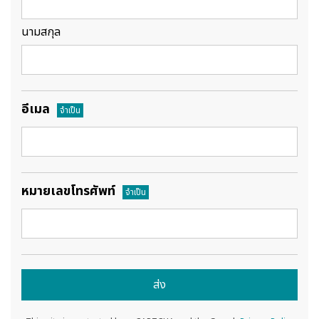
นามสกุล
อีเมล
จำเป็น
หมายเลขโทรศัพท์
จำเป็น