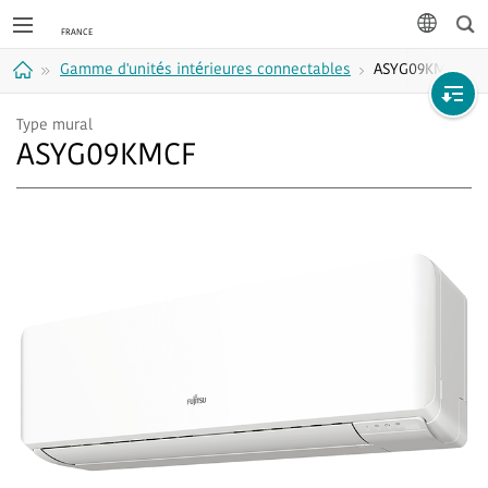
Rec
langue
Gamme d'unités intérieures connectables
ASYG09KMCF
Accueil
Type mural
ASYG09KMCF