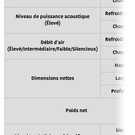
Chauffag
Refroidisse
Niveau de puissance acoustique
(Élevé)
Chauffag
Refroidisse
Débit d'air
(Élevé/Intermédiaire/Faible/Silencieux)
Chauffag
Hauteur
Dimensions nettes
Largeur
Profondeu
Poids net
Liquide