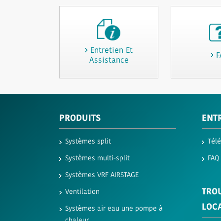
Entretien Et
F
Assistance
PRODUITS
ENTR
Systèmes split
Tél
Systèmes multi-split
FAQ
Systèmes VRF AIRSTAGE
TRO
Ventilation
LOC
Systèmes air eau une pompe à
chaleur