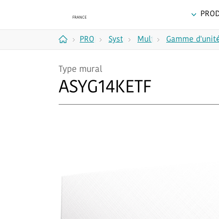
PROD
PRODUITS
Systèmes
Multi-
Gamme d'unité
Accueil
multi-
split à
Type mural
split
2, 3,
ASYG14KETF
4 et
5 unités
R32