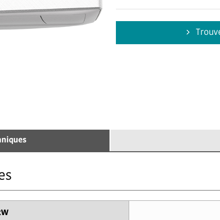
Trouve
hniques
es
 kW