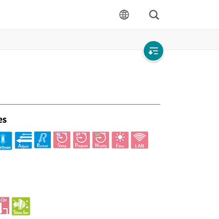
Rechercher
langue
Open
local
navigation
es