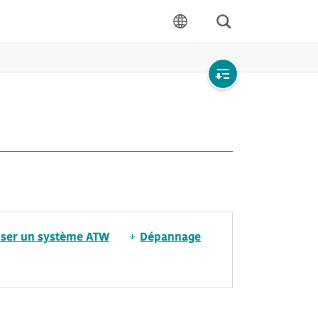
Rechercher
langue
Open
local
navigation
iser un système ATW
Dépannage