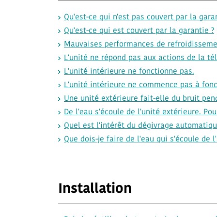
Qu'est-ce qui n'est pas couvert par la gara
Qu'est-ce qui est couvert par la garantie ?
Mauvaises performances de refroidissemen
L'unité ne répond pas aux actions de la 
L'unité intérieure ne fonctionne pas.
L'unité intérieure ne commence pas à fon
Une unité extérieure fait-elle du bruit pe
De l'eau s'écoule de l'unité extérieure. Pou
Quel est l'intérêt du dégivrage automatiqu
Que dois-je faire de l'eau qui s'écoule de l
Installation