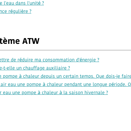
 l'eau dans l'unité ?
nce régulière ?
ystème ATW
ttre de réduire ma consommation d'énergie ?
t-elle un chauffage auxiliaire ?
e pompe à chaleur depuis un certain temps. Que dois-je fair
 air eau une pompe à chaleur pendant une longue période. Qu
 eau une pompe à chaleur à la saison hivernale ?