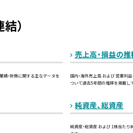
有価証券報告書
報告書（事業報告）
連結）
適時開示情報
売上高・損益の推
サステナビリティデータブック
統合報告書
、業績・財務に関する主なデータを
国内・海外売上高 および 営業利益
ついて過去5年間の推移を掲載し
業績・財務情報（連結）
純資産、総資産
主な業績・財務データ
純資産・総資産 および 1株当たり