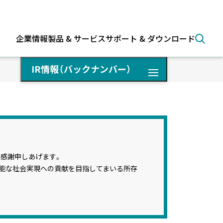
企業情報
製品 & サービス
サポート & ダウンロード
検索
IR情報（バックナンバー）
感謝申しあげます。
短信・決算説明資料
可能な社会実現への貢献を目指してまいる所存