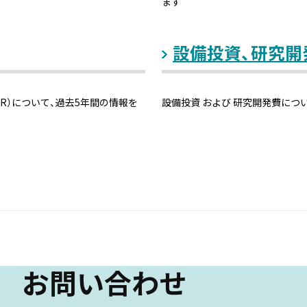
ます
売上高・損益の推移
設備投資、研究開
製品別・地域別売上高（連結）
純資産、総資産
ER）について、過去5年間の情報を
設備投資 および 研究開発費につ
財務・株価関連指標
設備投資、研究開発費
株式情報
お問い合わせ
株主総会情報