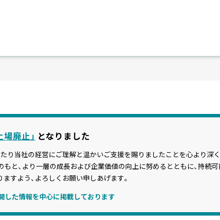
）
IR資料
「上場廃止」
となりました
わたり当社の経営にご理解と温かいご支援を賜りましたことを心より深く
決算
念のもと、より一層の成長および企業価値の向上に努めるとともに、持続
りますよう、よろしくお願い申しあげます。
中期経営方針
公開した情報を中心に掲載しております