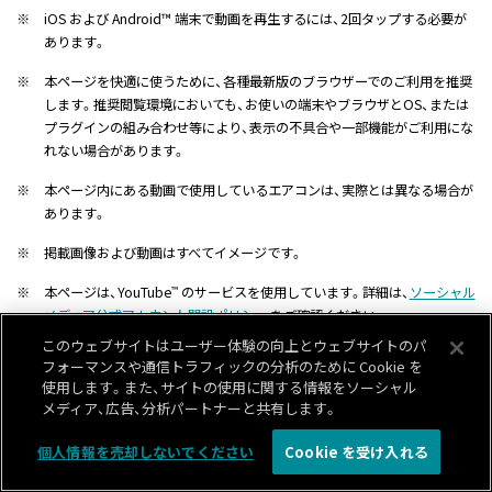
※
iOS および Android™ 端末で動画を再生するには、2回タップする必要が
あります。
※
本ページを快適に使うために、各種最新版のブラウザーでのご利用を推奨
します。推奨閲覧環境においても、お使いの端末やブラウザとOS、または
プラグインの組み合わせ等により、表示の不具合や一部機能がご利用にな
れない場合があります。
※
本ページ内にある動画で使用しているエアコンは、実際とは異なる場合が
あります。
※
掲載画像および動画はすべてイメージです。
※
本ページは、YouTube
のサービスを使用しています。詳細は、
ソーシャル
™
メディア公式アカウント開設ポリシー
をご確認ください。
このウェブサイトはユーザー体験の向上とウェブサイトのパ
フォーマンスや通信トラフィックの分析のために Cookie を
使用します。また、サイトの使用に関する情報をソーシャル
メディア、広告、分析パートナーと共有します。
個人情報を売却しないでください
Cookie を受け入れる
エアコン お客様サポート
よくあるご質問（FAQ）