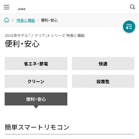
検
特長と機能
便利・安心
索
ホ
2016年モデル「ノクリア」X シリーズ 特長と機能
便利・安心
ー
ム
省エネ・節電
快適
クリーン
設置性
便利・安心
簡単スマートリモコン