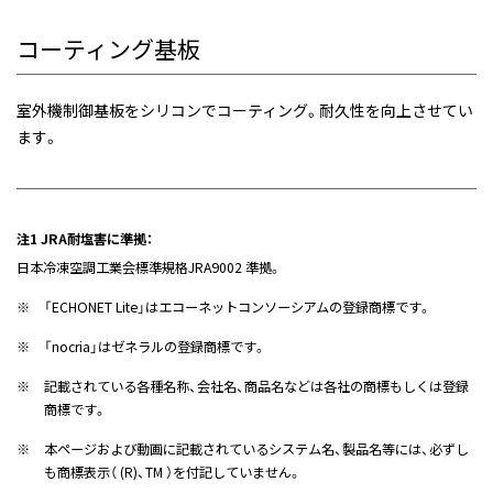
コーティング基板
室外機制御基板をシリコンでコーティング。耐久性を向上させてい
ます。
注1 JRA耐塩害に準拠：
日本冷凍空調工業会標準規格JRA9002 準拠。
※
「ECHONET Lite」はエコーネットコンソーシアムの登録商標です。
※
「nocria」はゼネラルの登録商標です。
※
記載されている各種名称、会社名、商品名などは各社の商標もしくは登録
商標です。
※
本ページおよび動画に記載されているシステム名、製品名等には、必ずし
も商標表示（ (R)、TM ）を付記していません。